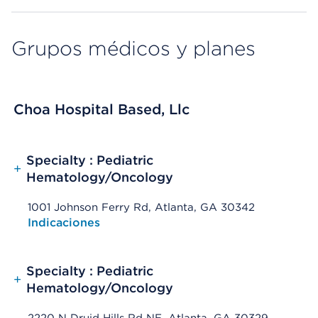
Grupos médicos y planes
Choa Hospital Based, Llc
Specialty : Pediatric
+
Hematology/Oncology
1001 Johnson Ferry Rd, Atlanta, GA 30342
Opens native map application on mobile devices
Indicaciones
Specialty : Pediatric
+
Hematology/Oncology