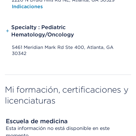
2220 N Druid Hills Rd NE, Atlanta, GA 30329
Opens native map application on mobile devices
Indicaciones
Specialty : Pediatric
+
Hematology/Oncology
5461 Meridian Mark Rd Ste 400, Atlanta, GA
30342
Mi formación, certificaciones y
licenciaturas
Escuela de medicina
Esta información no está disponible en este
momento.