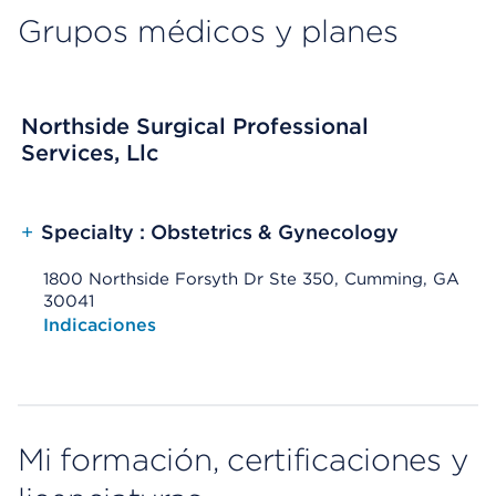
Grupos médicos y planes
Northside Surgical Professional
Services, Llc
+
Specialty : Obstetrics & Gynecology
1800 Northside Forsyth Dr Ste 350, Cumming, GA
30041
Opens native map application on mobile devices
Indicaciones
Mi formación, certificaciones y