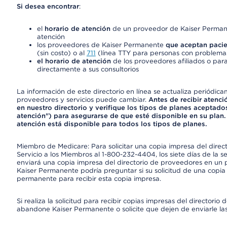
Si desea encontrar
:
el
horario de atención
de un proveedor de Kaiser Permane
atención
los proveedores de Kaiser Permanente
que aceptan pacie
(sin costo) o al
711
(línea TTY para personas con problemas
el horario de atención
de los proveedores afiliados o para
directamente a sus consultorios
La información de este directorio en línea se actualiza periódica
proveedores y servicios puede cambiar.
Antes de recibir atenci
en nuestro directorio y verifique los tipos de planes aceptados
atención") para asegurarse de que esté disponible en su plan.
atención está disponible para todos los tipos de planes.
Miembro de Medicare: Para solicitar una copia impresa del dire
Servicio a los Miembros al 1-800-232-4404, los siete días de la 
enviará una copia impresa del directorio de proveedores en un pl
Kaiser Permanente podría preguntar si su solicitud de una copia i
permanente para recibir esta copia impresa.
Si realiza la solicitud para recibir copias impresas del director
abandone Kaiser Permanente o solicite que dejen de enviarle las