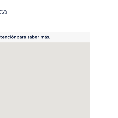
ca
 begins
atenciónpara saber más.