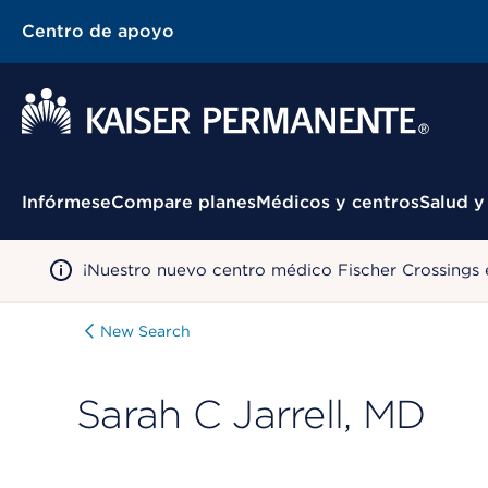
Centro de apoyo
Menú contextual
Infórmese
Compare planes
Médicos y centros
Salud y
¡Nuestro nuevo centro médico Fischer Crossings 
New Search
Sarah C Jarrell, MD