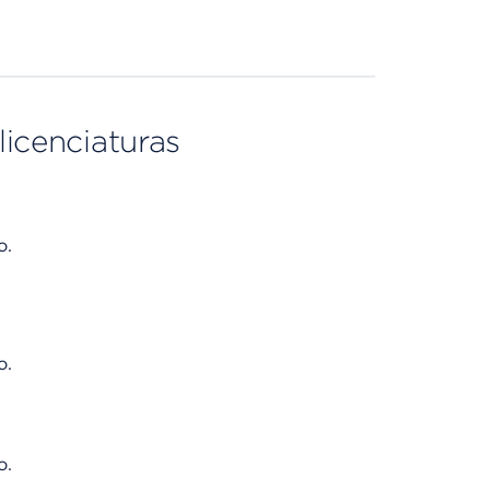
licenciaturas
o.
o.
o.