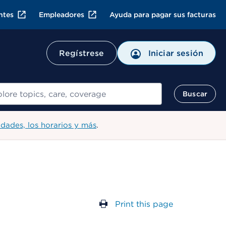
ntes
Empleadores
Ayuda para pagar sus facturas
Regístrese
Iniciar sesión
ar
Buscar
idades, los horarios y más
.
Print this page