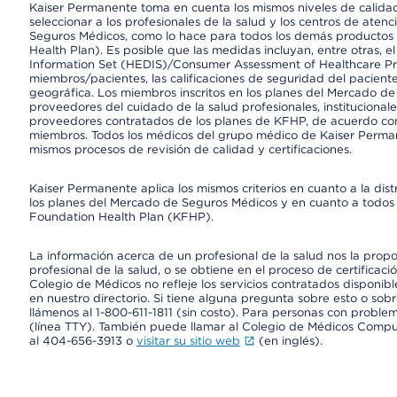
Kaiser Permanente toma en cuenta los mismos niveles de calidad,
seleccionar a los profesionales de la salud y los centros de atenc
Seguros Médicos, como lo hace para todos los demás productos 
Health Plan). Es posible que las medidas incluyan, entre otras, 
Information Set (HEDIS)/Consumer Assessment of Healthcare Pr
miembros/pacientes, las calificaciones de seguridad del paciente
geográfica. Los miembros inscritos en los planes del Mercado d
proveedores del cuidado de la salud profesionales, instituciona
proveedores contratados de los planes de KFHP, de acuerdo con
miembros. Todos los médicos del grupo médico de Kaiser Perman
mismos procesos de revisión de calidad y certificaciones.
Kaiser Permanente aplica los mismos criterios en cuanto a la dist
los planes del Mercado de Seguros Médicos y en cuanto a todos 
Foundation Health Plan (KFHP).
La información acerca de un profesional de la salud nos la propor
profesional de la salud, o se obtiene en el proceso de certificaci
Colegio de Médicos no refleje los servicios contratados disponibl
en nuestro directorio. Si tiene alguna pregunta sobre esto o sobr
llámenos al 1-800-611-1811 (sin costo). Para personas con proble
(línea TTY). También puede llamar al Colegio de Médicos Comp
al 404-656-3913 o
visitar su sitio web
(en inglés).