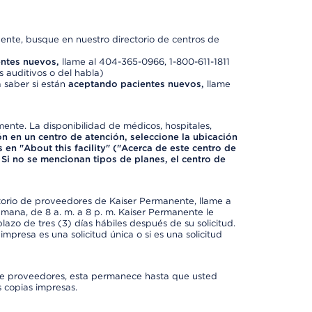
nte, busque en nuestro directorio de centros de
ntes nuevos,
llame al 404-365-0966, 1-800-611-1811
 auditivos o del habla)
 saber si están
aceptando pacientes nuevos,
llame
mente. La disponibilidad de médicos, hospitales,
ón en un centro de atención, seleccione la ubicación
 en "About this facility" ("Acerca de este centro de
 Si no se mencionan tipos de planes, el centro de
ctorio de proveedores de Kaiser Permanente, llame a
semana, de 8 a. m. a 8 p. m. Kaiser Permanente le
azo de tres (3) días hábiles después de su solicitud.
mpresa es una solicitud única o si es una solicitud
io de proveedores, esta permanece hasta que usted
 copias impresas.