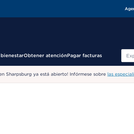
Age
Busc
 bienestar
Obtener atención
Pagar facturas
en Sharpsburg ya está abierto! Infórmese sobre
las especial