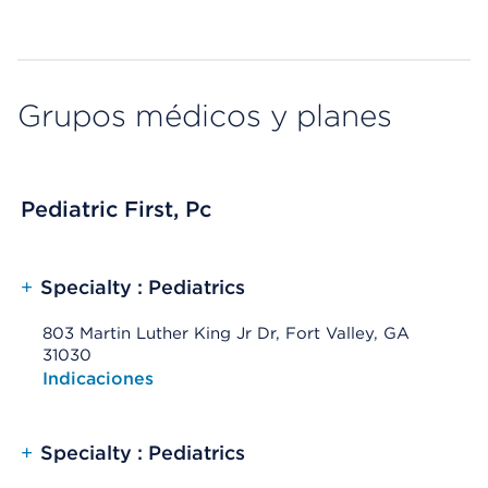
Grupos médicos y planes
Pediatric First, Pc
+
Specialty : Pediatrics
803 Martin Luther King Jr Dr, Fort Valley, GA
31030
Opens native map application on mobile devices
Indicaciones
+
Specialty : Pediatrics