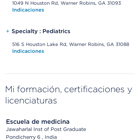
1049 N Houston Rd, Warner Robins, GA 31093
Opens native map application on mobile devices
Indicaciones
+
Specialty : Pediatrics
516 S Houston Lake Rd, Warner Robins, GA 31088
Opens native map application on mobile devices
Indicaciones
Mi formación, certificaciones y
licenciaturas
Escuela de medicina
Jawaharlal Inst of Post Graduate
Pondicherry 6
, India