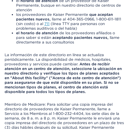
el
horario de atención
de un proveedor de Kaiser
Permanente, busque en nuestro directorio de centros de
atención
los proveedores de Kaiser Permanente
que aceptan
pacientes nuevos,
llame al 404-365-0966, 1-800-611-1811
(sin costo) o al
711
(línea TTY para personas con
problemas auditivos o del habla)
el horario de atención
de los proveedores afiliados o
para saber si están
aceptando pacientes nuevos,
llame
directamente a sus consultorios
La información de este directorio en línea se actualiza
periódicamente. La disponibilidad de médicos, hospitales,
proveedores y servicios puede cambiar.
Antes de recibir
atención en un centro de atención, seleccione la ubicación en
nuestro directorio y verifique los tipos de planes aceptados
en "About this facility" ("Acerca de este centro de atención")
para asegurarse de que esté disponible en su plan. Si no se
mencionan tipos de planes, el centro de atención está
disponible para todos los tipos de planes.
Miembro de Medicare: Para solicitar una copia impresa del
directorio de proveedores de Kaiser Permanente, llame a
Servicio a los Miembros al 1-800-232-4404, los siete días de la
semana, de 8 a. m. a 8 p. m. Kaiser Permanente le enviará una
copia impresa del directorio de proveedores en un plazo de tres
(3) días hábiles después de su solicitud. Kaiser Permanente