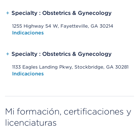
+
Specialty : Obstetrics & Gynecology
1255 Highway 54 W, Fayetteville, GA 30214
Opens native map application on mobile devices
Indicaciones
+
Specialty : Obstetrics & Gynecology
1133 Eagles Landing Pkwy, Stockbridge, GA 30281
Opens native map application on mobile devices
Indicaciones
Mi formación, certificaciones y
licenciaturas