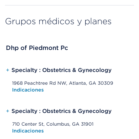
Grupos médicos y planes
Dhp of Piedmont Pc
+
Specialty : Obstetrics & Gynecology
1968 Peachtree Rd NW, Atlanta, GA 30309
Opens native map application on mobile devices
Indicaciones
+
Specialty : Obstetrics & Gynecology
710 Center St, Columbus, GA 31901
Opens native map application on mobile devices
Indicaciones