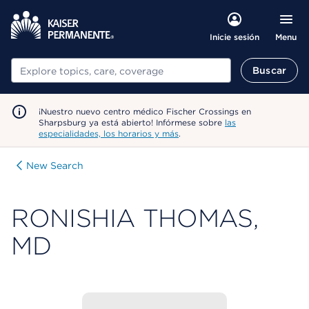
Menu
Inicie sesión
Buscar
Buscar
¡Nuestro nuevo centro médico Fischer Crossings en
Sharpsburg ya está abierto! Infórmese sobre
las
especialidades, los horarios y más
.
New Search
RONISHIA THOMAS,
MD