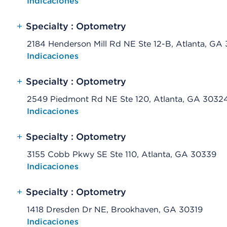
Opens native map application on mobile devices
Indicaciones
+
Specialty : Optometry
2184 Henderson Mill Rd NE Ste 12-B, Atlanta, GA
Opens native map application on mobile devices
Indicaciones
+
Specialty : Optometry
2549 Piedmont Rd NE Ste 120, Atlanta, GA 3032
Opens native map application on mobile devices
Indicaciones
+
Specialty : Optometry
3155 Cobb Pkwy SE Ste 110, Atlanta, GA 30339
Opens native map application on mobile devices
Indicaciones
+
Specialty : Optometry
1418 Dresden Dr NE, Brookhaven, GA 30319
Opens native map application on mobile devices
Indicaciones