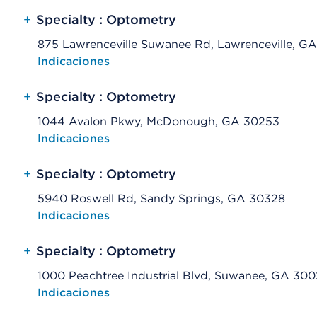
+
Specialty : Optometry
875 Lawrenceville Suwanee Rd, Lawrenceville, G
Opens native map application on mobile devices
Indicaciones
+
Specialty : Optometry
1044 Avalon Pkwy, McDonough, GA 30253
Opens native map application on mobile devices
Indicaciones
+
Specialty : Optometry
5940 Roswell Rd, Sandy Springs, GA 30328
Opens native map application on mobile devices
Indicaciones
+
Specialty : Optometry
1000 Peachtree Industrial Blvd, Suwanee, GA 30
Opens native map application on mobile devices
Indicaciones