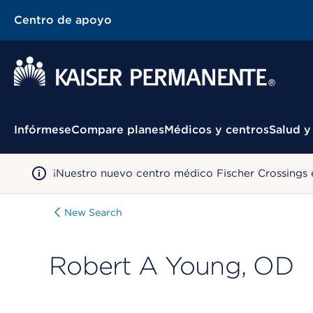
Centro de apoyo
Menú contextual
Infórmese
Compare planes
Médicos y centros
Salud y
¡Nuestro nuevo centro médico Fischer Crossings 
New Search
Robert A Young, OD