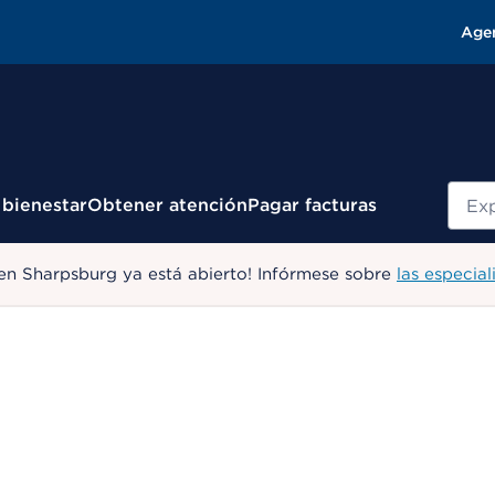
Age
Busc
 bienestar
Obtener atención
Pagar facturas
en Sharpsburg ya está abierto! Infórmese sobre
las especial