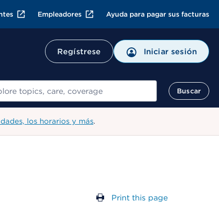
ntes
Empleadores
Ayuda para pagar sus facturas
Regístrese
Iniciar sesión
ar
Buscar
idades, los horarios y más
.
Print this page