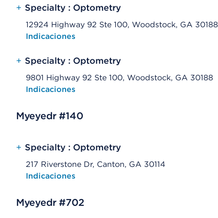
+
Specialty : Optometry
12924 Highway 92 Ste 100, Woodstock, GA 30188
Opens native map application on mobile devices
Indicaciones
+
Specialty : Optometry
9801 Highway 92 Ste 100, Woodstock, GA 30188
Opens native map application on mobile devices
Indicaciones
Myeyedr #140
+
Specialty : Optometry
217 Riverstone Dr, Canton, GA 30114
Opens native map application on mobile devices
Indicaciones
Myeyedr #702