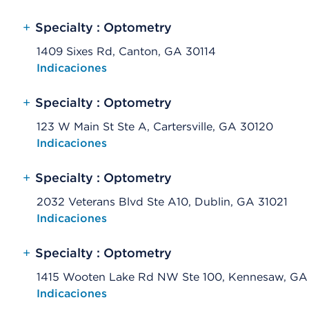
+
Specialty : Optometry
1409 Sixes Rd, Canton, GA 30114
Opens native map application on mobile devices
Indicaciones
+
Specialty : Optometry
123 W Main St Ste A, Cartersville, GA 30120
Opens native map application on mobile devices
Indicaciones
+
Specialty : Optometry
2032 Veterans Blvd Ste A10, Dublin, GA 31021
Opens native map application on mobile devices
Indicaciones
+
Specialty : Optometry
1415 Wooten Lake Rd NW Ste 100, Kennesaw, GA
Opens native map application on mobile devices
Indicaciones