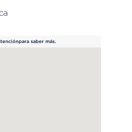
ca
 begins
atenciónpara saber más.