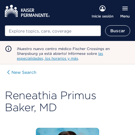
Menu
Inicie sesión
Buscar
Buscar
¡Nuestro nuevo centro médico Fischer Crossings en
Sharpsburg ya está abierto! Infórmese sobre
las
especialidades, los horarios y más
.
New Search
Reneathia Primus
Baker, MD