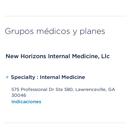
Grupos médicos y planes
New Horizons Internal Medicine, Llc
+
Specialty : Internal Medicine
575 Professional Dr Ste 580, Lawrenceville, GA
30046
Opens native map application on mobile devices
Indicaciones