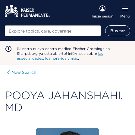
Menu
Inicie sesión
Buscar
Buscar
¡Nuestro nuevo centro médico Fischer Crossings en
Sharpsburg ya está abierto! Infórmese sobre
las
especialidades, los horarios y más
.
New Search
POOYA JAHANSHAHI,
MD