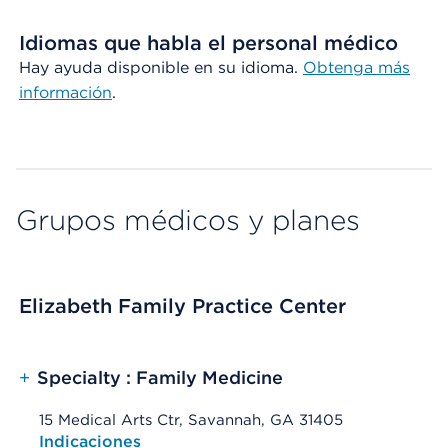
Idiomas que habla el personal médico
Hay ayuda disponible en su idioma.
Obtenga más
información
.
Grupos médicos y planes
Elizabeth Family Practice Center
+
Specialty : Family Medicine
15 Medical Arts Ctr, Savannah, GA 31405
Opens native map application on mobile devices
Indicaciones