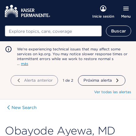
Menu
Inicie sesión
Buscar
Buscar
We're experiencing technical issues that may affect some
services on kp.org. You may notice slower response times or
intermittent errors while we work to restore normal s
…
más
Alerta anterior
mostrando
1
de
2
Próxima alerta
Ver todas las alertas
New Search
Obayode Ayewa, MD