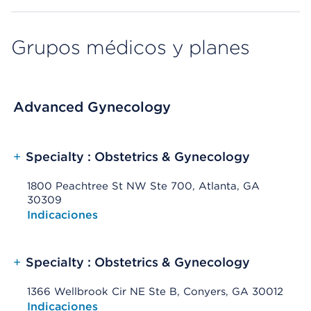
Grupos médicos y planes
Advanced Gynecology
+
Specialty : Obstetrics & Gynecology
1800 Peachtree St NW Ste 700, Atlanta, GA
30309
Opens native map application on mobile devices
Indicaciones
+
Specialty : Obstetrics & Gynecology
1366 Wellbrook Cir NE Ste B, Conyers, GA 30012
Opens native map application on mobile devices
Indicaciones