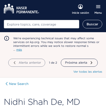
Menu
Inicie sesión
Buscar
Buscar
We're experiencing technical issues that may affect some
services on kp.org. You may notice slower response times or
intermittent errors while we work to restore normal s
…
más
Alerta anterior
mostrando
1
de
2
Próxima alerta
Ver todas las alertas
New Search
Nidhi Shah De, MD