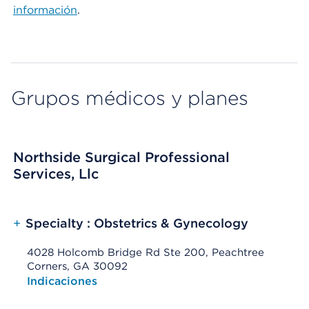
información
.
Grupos médicos y planes
Northside Surgical Professional
Services, Llc
+
Specialty : Obstetrics & Gynecology
4028 Holcomb Bridge Rd Ste 200, Peachtree
Corners, GA 30092
Opens native map application on mobile devices
Indicaciones