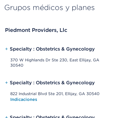
Grupos médicos y planes
Piedmont Providers, Llc
+
Specialty : Obstetrics & Gynecology
370 W Highlands Dr Ste 230, East Ellijay, GA
30540
+
Specialty : Obstetrics & Gynecology
822 Industrial Blvd Ste 201, Ellijay, GA 30540
Opens native map application on mobile devices
Indicaciones
+
Specialty : Obstetrics & Gynecology