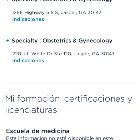
1266 Highway 515 S, Jasper, GA 30143
Opens native map application on mobile devices
Indicaciones
+
Specialty : Obstetrics & Gynecology
220 J L White Dr Ste 120, Jasper, GA 30143
Opens native map application on mobile devices
Indicaciones
Mi formación, certificaciones y
licenciaturas
Escuela de medicina
Esta información no está disponible en este