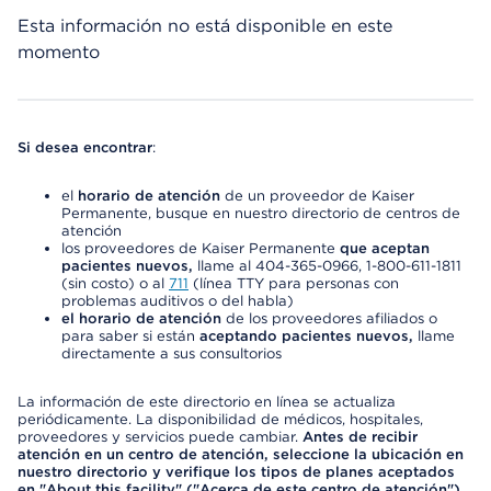
Esta información no está disponible en este
momento
Si desea encontrar
:
el
horario de atención
de un proveedor de Kaiser
Permanente, busque en nuestro directorio de centros de
atención
los proveedores de Kaiser Permanente
que aceptan
pacientes nuevos,
llame al 404-365-0966, 1-800-611-1811
(sin costo) o al
711
(línea TTY para personas con
problemas auditivos o del habla)
el horario de atención
de los proveedores afiliados o
para saber si están
aceptando pacientes nuevos,
llame
directamente a sus consultorios
La información de este directorio en línea se actualiza
periódicamente. La disponibilidad de médicos, hospitales,
proveedores y servicios puede cambiar.
Antes de recibir
atención en un centro de atención, seleccione la ubicación en
nuestro directorio y verifique los tipos de planes aceptados
en "About this facility" ("Acerca de este centro de atención")