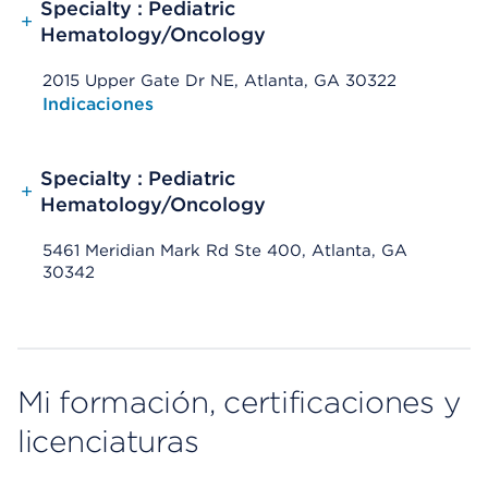
Specialty : Pediatric
+
Hematology/Oncology
2015 Upper Gate Dr NE, Atlanta, GA 30322
Opens native map application on mobile devices
Indicaciones
Specialty : Pediatric
+
Hematology/Oncology
5461 Meridian Mark Rd Ste 400, Atlanta, GA
30342
Mi formación, certificaciones y
licenciaturas