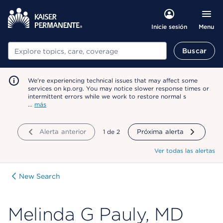
Menu
Inicie sesión
Buscar
Buscar
We're experiencing technical issues that may affect some
services on kp.org. You may notice slower response times or
intermittent errors while we work to restore normal s
…
más
Alerta anterior
mostrando
1
de
2
Próxima alerta
Ver todas las alertas
New Search
Melinda G Pauly, MD