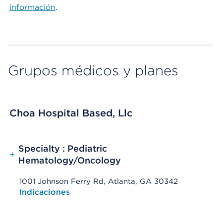
información
.
Grupos médicos y planes
Choa Hospital Based, Llc
Specialty : Pediatric
+
Hematology/Oncology
1001 Johnson Ferry Rd, Atlanta, GA 30342
Opens native map application on mobile devices
Indicaciones