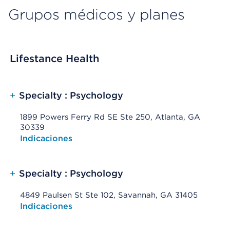
Grupos médicos y planes
Lifestance Health
+
Specialty : Psychology
1899 Powers Ferry Rd SE Ste 250, Atlanta, GA
30339
Opens native map application on mobile devices
Indicaciones
+
Specialty : Psychology
4849 Paulsen St Ste 102, Savannah, GA 31405
Opens native map application on mobile devices
Indicaciones