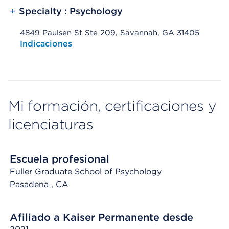
+
Specialty : Psychology
4849 Paulsen St Ste 209, Savannah, GA 31405
Opens native map application on mobile devices
Indicaciones
Mi formación, certificaciones y
licenciaturas
Escuela profesional
Fuller Graduate School of Psychology
Pasadena
, CA
Afiliado a Kaiser Permanente desde