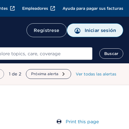
ntes
Empleadores
Ayuda para pagar sus facturas
Regístrese
Iniciar sesión
ar
Buscar
mostrando
1
de
2
Próxima alerta
Ver todas las alertas
Print this page