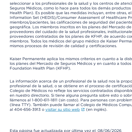
seleccionar a los profesionales de la salud y los centros de atenc
Seguros Médicos, como lo hace para todos los demás productos 
Health Plan). Es posible que las medidas incluyan, entre otras, 
Information Set (HEDIS)/Consumer Assessment of Healthcare Pr
miembros/pacientes, las calificaciones de seguridad del paciente
geográfica. Los miembros inscritos en los planes del Mercado d
proveedores del cuidado de la salud profesionales, instituciona
proveedores contratados de los planes de KFHP, de acuerdo con
miembros. Todos los médicos del grupo médico de Kaiser Perman
mismos procesos de revisión de calidad y certificaciones.
Kaiser Permanente aplica los mismos criterios en cuanto a la dist
los planes del Mercado de Seguros Médicos y en cuanto a todos 
Foundation Health Plan (KFHP).
La información acerca de un profesional de la salud nos la propor
profesional de la salud, o se obtiene en el proceso de certificaci
Colegio de Médicos no refleje los servicios contratados disponibl
en nuestro directorio. Si tiene alguna pregunta sobre esto o sobr
llámenos al 1-800-611-1811 (sin costo). Para personas con proble
(línea TTY). También puede llamar al Colegio de Médicos Comp
al 404-656-3913 o
visitar su sitio web
(en inglés).
Esta página fue actualizada por última vez el: 08/06/2026