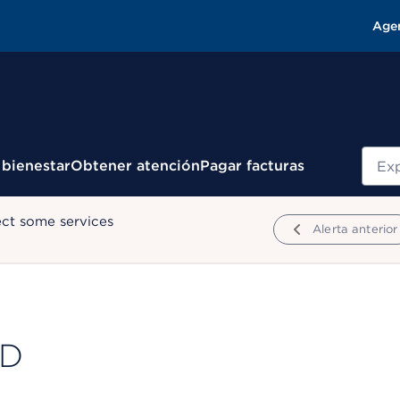
Age
Busc
 bienestar
Obtener atención
Pagar facturas
ect some services
Alerta anterior
MD