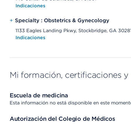
Opens native map application on mobile devices
Indicaciones
+
Specialty : Obstetrics & Gynecology
1133 Eagles Landing Pkwy, Stockbridge, GA 3028
Opens native map application on mobile devices
Indicaciones
Mi formación, certificaciones y 
Escuela de medicina
Esta información no está disponible en este moment
Autorización del Colegio de Médicos