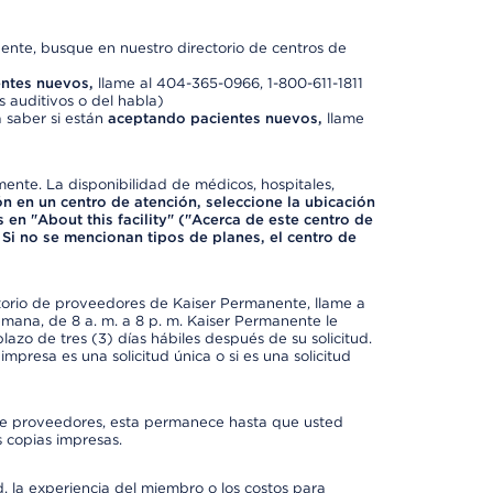
nte, busque en nuestro directorio de centros de
ntes nuevos,
llame al 404-365-0966, 1-800-611-1811
 auditivos o del habla)
 saber si están
aceptando pacientes nuevos,
llame
mente. La disponibilidad de médicos, hospitales,
ón en un centro de atención, seleccione la ubicación
 en "About this facility" ("Acerca de este centro de
 Si no se mencionan tipos de planes, el centro de
ctorio de proveedores de Kaiser Permanente, llame a
semana, de 8 a. m. a 8 p. m. Kaiser Permanente le
azo de tres (3) días hábiles después de su solicitud.
mpresa es una solicitud única o si es una solicitud
io de proveedores, esta permanece hasta que usted
 copias impresas.
 la experiencia del miembro o los costos para