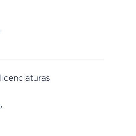
1
licenciaturas
o.