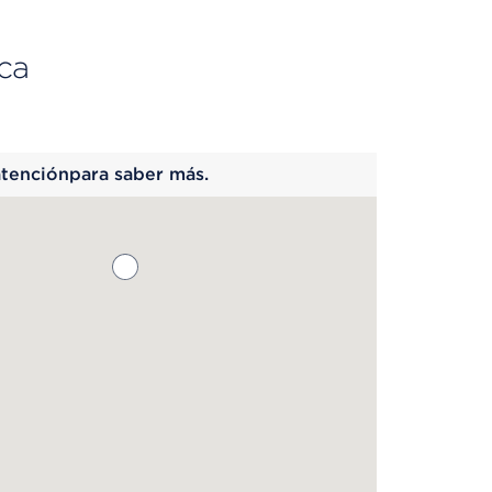
ca
 begins
atenciónpara saber más.