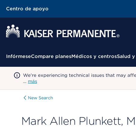
Centro de apoyo
Menú contextual
Infórmese
Compare planes
Médicos y centros
Salud y
We're experiencing technical issues that may aff
…
más
New Search
Mark Allen Plunkett, 