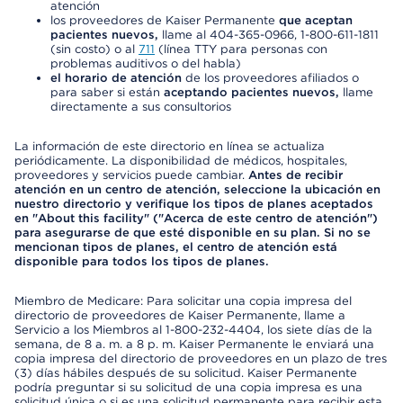
atención
los proveedores de Kaiser Permanente
que aceptan
pacientes nuevos,
llame al 404-365-0966, 1-800-611-1811
(sin costo) o al
711
(línea TTY para personas con
problemas auditivos o del habla)
el horario de atención
de los proveedores afiliados o
para saber si están
aceptando pacientes nuevos,
llame
directamente a sus consultorios
La información de este directorio en línea se actualiza
periódicamente. La disponibilidad de médicos, hospitales,
proveedores y servicios puede cambiar.
Antes de recibir
atención en un centro de atención, seleccione la ubicación en
nuestro directorio y verifique los tipos de planes aceptados
en "About this facility" ("Acerca de este centro de atención")
para asegurarse de que esté disponible en su plan. Si no se
mencionan tipos de planes, el centro de atención está
disponible para todos los tipos de planes.
Miembro de Medicare: Para solicitar una copia impresa del
directorio de proveedores de Kaiser Permanente, llame a
Servicio a los Miembros al 1-800-232-4404, los siete días de la
semana, de 8 a. m. a 8 p. m. Kaiser Permanente le enviará una
copia impresa del directorio de proveedores en un plazo de tres
(3) días hábiles después de su solicitud. Kaiser Permanente
podría preguntar si su solicitud de una copia impresa es una
solicitud única o si es una solicitud permanente para recibir esta