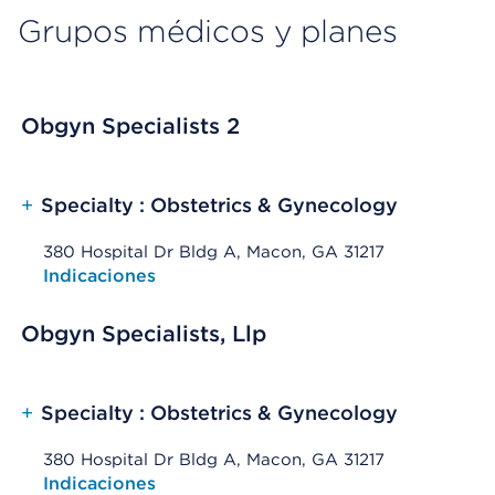
Grupos médicos y planes
Obgyn Specialists 2
+
Specialty : Obstetrics & Gynecology
380 Hospital Dr Bldg A, Macon, GA 31217
Opens native map application on mobile devices
Indicaciones
Obgyn Specialists, Llp
+
Specialty : Obstetrics & Gynecology
380 Hospital Dr Bldg A, Macon, GA 31217
Opens native map application on mobile devices
Indicaciones