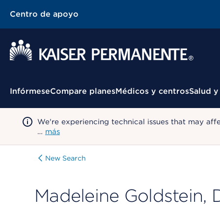
Centro de apoyo
Menú contextual
Infórmese
Compare planes
Médicos y centros
Salud y
We're experiencing technical issues that may aff
…
más
New Search
Madeleine Goldstein,