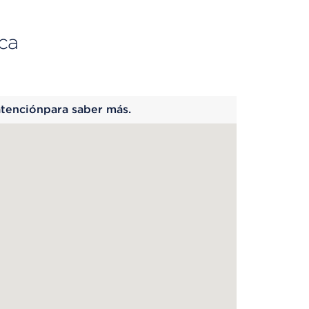
ca
 begins
atenciónpara saber más.