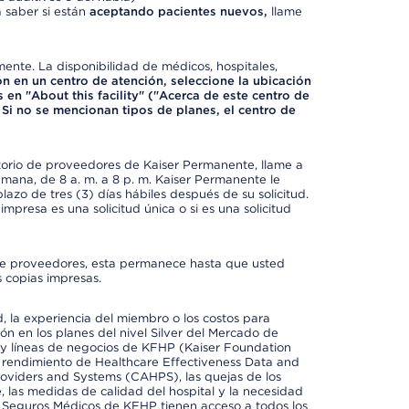
 saber si están
aceptando pacientes nuevos,
llame
mente. La disponibilidad de médicos, hospitales,
ón en un centro de atención, seleccione la ubicación
 en "About this facility" ("Acerca de este centro de
 Si no se mencionan tipos de planes, el centro de
ctorio de proveedores de Kaiser Permanente, llame a
semana, de 8 a. m. a 8 p. m. Kaiser Permanente le
azo de tres (3) días hábiles después de su solicitud.
mpresa es una solicitud única o si es una solicitud
io de proveedores, esta permanece hasta que usted
 copias impresas.
 la experiencia del miembro o los costos para
ión en los planes del nivel Silver del Mercado de
y líneas de negocios de KFHP (Kaiser Foundation
el rendimiento de Healthcare Effectiveness Data and
oviders and Systems (CAHPS), las quejas de los
, las medidas de calidad del hospital y la necesidad
e Seguros Médicos de KFHP tienen acceso a todos los