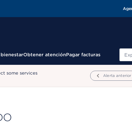
Age
Busc
 bienestar
Obtener atención
Pagar facturas
ect some services
Alerta anterior
 DO