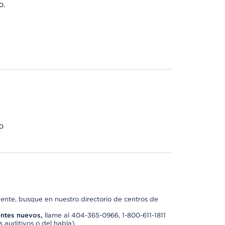
o.
o
nte, busque en nuestro directorio de centros de
ntes nuevos,
llame al 404-365-0966, 1-800-611-1811
 auditivos o del habla)