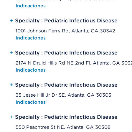
Opens native map application on mobile devices
Indicaciones
+
Specialty : Pediatric Infectious Disease
1001 Johnson Ferry Rd, Atlanta, GA 30342
Opens native map application on mobile devices
Indicaciones
+
Specialty : Pediatric Infectious Disease
2174 N Druid Hills Rd NE 2nd Fl, Atlanta, GA 303
Opens native map application on mobile devices
Indicaciones
+
Specialty : Pediatric Infectious Disease
35 Jesse Hill Jr Dr SE, Atlanta, GA 30303
Opens native map application on mobile devices
Indicaciones
+
Specialty : Pediatric Infectious Disease
550 Peachtree St NE, Atlanta, GA 30308