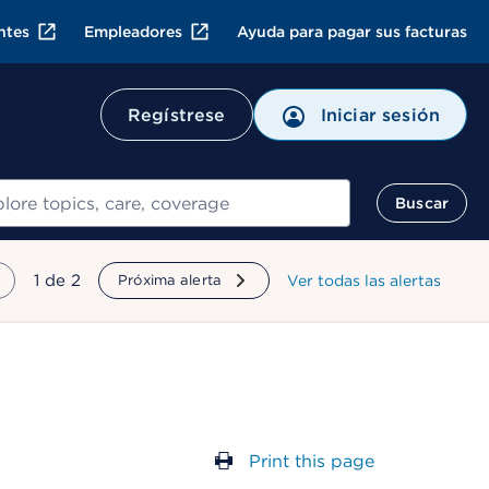
ntes
Empleadores
Ayuda para pagar sus facturas
Regístrese
Iniciar sesión
ar
Buscar
mostrando
1
de
2
Próxima alerta
Ver todas las alertas
Print this page