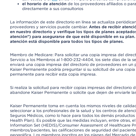
el horario de atención
de los proveedores afiliados o para
directamente a sus consultorios
La información de este directorio en línea se actualiza periódica
proveedores y servicios puede cambiar.
Antes de recibir atenci
en nuestro directorio y verifique los tipos de planes aceptados
atención") para asegurarse de que esté disponible en su plan.
atención está disponible para todos los tipos de planes.
Miembro de Medicare: Para solicitar una copia impresa del dire
Servicio a los Miembros al 1-800-232-4404, los siete días de la 
enviará una copia impresa del directorio de proveedores en un pl
Kaiser Permanente podría preguntar si su solicitud de una copia i
permanente para recibir esta copia impresa.
Si realiza la solicitud para recibir copias impresas del director
abandone Kaiser Permanente o solicite que dejen de enviarle las
Kaiser Permanente toma en cuenta los mismos niveles de calidad,
seleccionar a los profesionales de la salud y los centros de atenc
Seguros Médicos, como lo hace para todos los demás productos 
Health Plan). Es posible que las medidas incluyan, entre otras, 
Information Set (HEDIS)/Consumer Assessment of Healthcare Pr
miembros/pacientes, las calificaciones de seguridad del paciente
geográfica. Los miembros inscritos en los planes del Mercado d