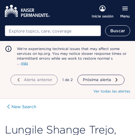
Menu
Inicie sesión
Buscar
Buscar
We're experiencing technical issues that may affect some
services on kp.org. You may notice slower response times or
intermittent errors while we work to restore normal s
…
más
Alerta anterior
mostrando
1
de
2
Próxima alerta
Ver todas las alertas
New Search
Lungile Shange Trejo,