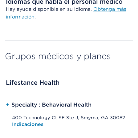
Idiomas que habla el personal médico
Hay ayuda disponible en su idioma.
Obtenga más
información
.
Grupos médicos y planes
Lifestance Health
+
Specialty : Behavioral Health
400 Technology Ct SE Ste J, Smyrna, GA 30082
Opens native map application on mobile devices
Indicaciones