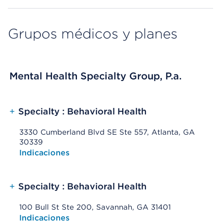
Grupos médicos y planes
Mental Health Specialty Group, P.a.
+
Specialty : Behavioral Health
3330 Cumberland Blvd SE Ste 557, Atlanta, GA
30339
Opens native map application on mobile devices
Indicaciones
+
Specialty : Behavioral Health
100 Bull St Ste 200, Savannah, GA 31401
Opens native map application on mobile devices
Indicaciones