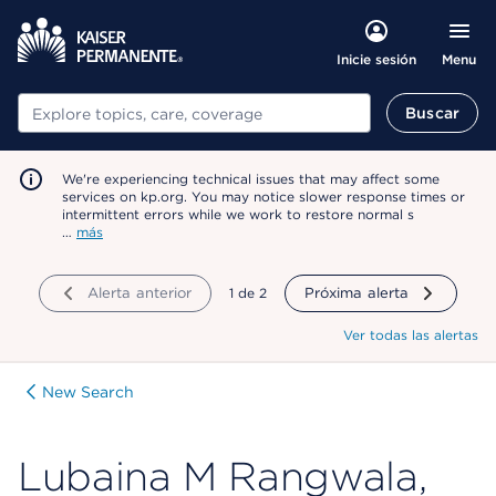
Menu
Inicie sesión
Buscar
Buscar
We're experiencing technical issues that may affect some
services on kp.org. You may notice slower response times or
intermittent errors while we work to restore normal s
…
más
Alerta anterior
mostrando
1
de
2
Próxima alerta
Ver todas las alertas
New Search
Lubaina M Rangwala,