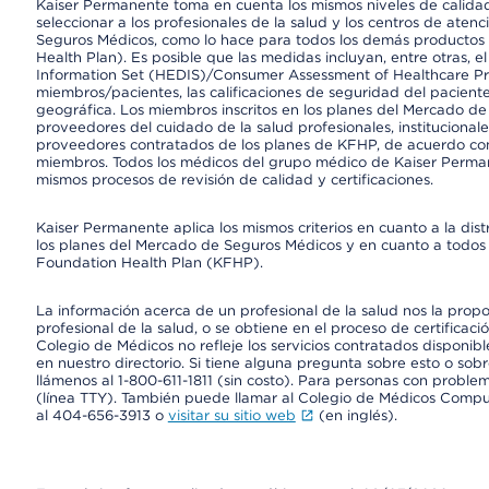
Kaiser Permanente toma en cuenta los mismos niveles de calidad,
seleccionar a los profesionales de la salud y los centros de atenc
Seguros Médicos, como lo hace para todos los demás productos 
Health Plan). Es posible que las medidas incluyan, entre otras, 
Information Set (HEDIS)/Consumer Assessment of Healthcare Pr
miembros/pacientes, las calificaciones de seguridad del paciente
geográfica. Los miembros inscritos en los planes del Mercado d
proveedores del cuidado de la salud profesionales, instituciona
proveedores contratados de los planes de KFHP, de acuerdo con
miembros. Todos los médicos del grupo médico de Kaiser Perman
mismos procesos de revisión de calidad y certificaciones.
Kaiser Permanente aplica los mismos criterios en cuanto a la dist
los planes del Mercado de Seguros Médicos y en cuanto a todos 
Foundation Health Plan (KFHP).
La información acerca de un profesional de la salud nos la propor
profesional de la salud, o se obtiene en el proceso de certificaci
Colegio de Médicos no refleje los servicios contratados disponibl
en nuestro directorio. Si tiene alguna pregunta sobre esto o sobr
llámenos al 1-800-611-1811 (sin costo). Para personas con proble
(línea TTY). También puede llamar al Colegio de Médicos Comp
al 404-656-3913 o
visitar su sitio web
(en inglés).