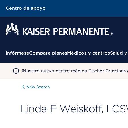
Centro de apoyo
Menú contextual
Infórmese
Compare planes
Médicos y centros
Salud y
¡Nuestro nuevo centro médico Fischer Crossings 
New Search
Linda F Weiskoff, LC