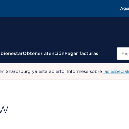
Age
Busc
 bienestar
Obtener atención
Pagar facturas
en Sharpsburg ya está abierto! Infórmese sobre
las especial
SW