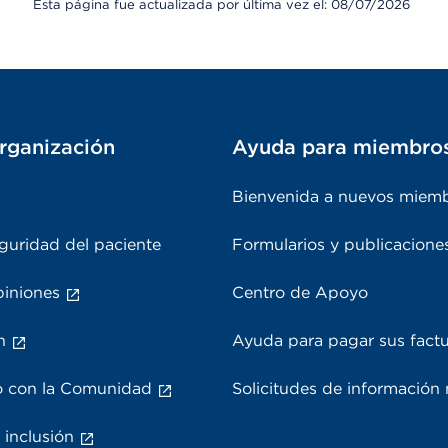
Esta página fue actualizada por última vez el: 08/07/2026
rganización
Ayuda para miembro
Bienvenida a nuevos miem
guridad del paciente
Formularios y publicacione
piniones
Centro de Apoyo
n
Ayuda para pagar sus fact
 con la Comunidad
Solicitudes de información
 inclusión