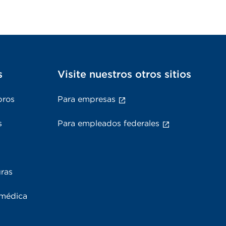
s
Visite nuestros otros sitios
bros
Para empresas
s
Para empleados federales
uras
 médica