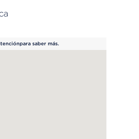
ca
 begins
atenciónpara saber más.