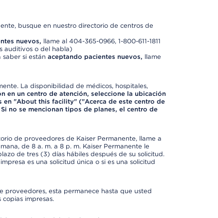
nte, busque en nuestro directorio de centros de
ntes nuevos,
llame al 404-365-0966, 1-800-611-1811
 auditivos o del habla)
 saber si están
aceptando pacientes nuevos,
llame
mente. La disponibilidad de médicos, hospitales,
ón en un centro de atención, seleccione la ubicación
 en "About this facility" ("Acerca de este centro de
 Si no se mencionan tipos de planes, el centro de
ctorio de proveedores de Kaiser Permanente, llame a
semana, de 8 a. m. a 8 p. m. Kaiser Permanente le
azo de tres (3) días hábiles después de su solicitud.
mpresa es una solicitud única o si es una solicitud
io de proveedores, esta permanece hasta que usted
 copias impresas.