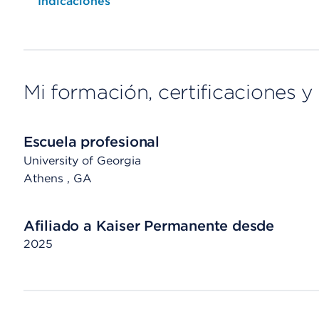
Opens native map application on mobile devices
Indicaciones
Mi formación, certificaciones y 
Escuela profesional
University of Georgia
Athens
, GA
Afiliado a Kaiser Permanente desde
2025