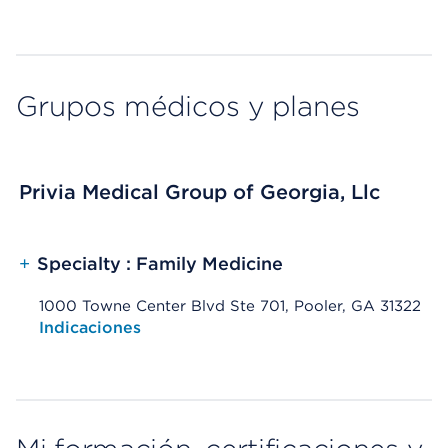
Grupos médicos y planes
Privia Medical Group of Georgia, Llc
+
Specialty : Family Medicine
1000 Towne Center Blvd Ste 701, Pooler, GA 31322
Opens native map application on mobile devices
Indicaciones