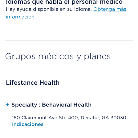
Idiomas que habla el personal médico
Hay ayuda disponible en su idioma.
Obtenga más
información
.
Grupos médicos y planes
Lifestance Health
+
Specialty : Behavioral Health
160 Clairemont Ave Ste 400, Decatur, GA 30030
Opens native map application on mobile devices
Indicaciones