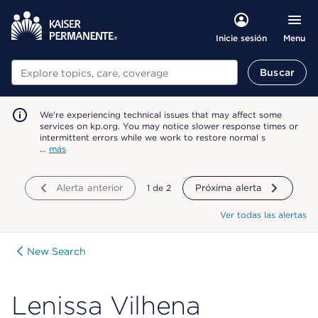
Menu
Inicie sesión
Buscar
Buscar
We're experiencing technical issues that may affect some
services on kp.org. You may notice slower response times or
intermittent errors while we work to restore normal s
…
más
Alerta anterior
mostrando
1
de
2
Próxima alerta
Ver todas las alertas
New Search
Lenissa Vilhena