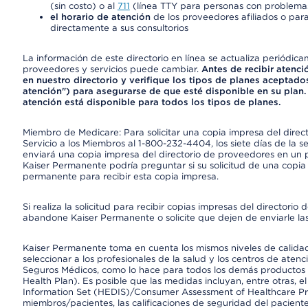
(sin costo) o al
711
(línea TTY para personas con problemas
el horario de atención
de los proveedores afiliados o para
directamente a sus consultorios
La información de este directorio en línea se actualiza periódica
proveedores y servicios puede cambiar.
Antes de recibir atenci
en nuestro directorio y verifique los tipos de planes aceptados
atención") para asegurarse de que esté disponible en su plan.
atención está disponible para todos los tipos de planes.
Miembro de Medicare: Para solicitar una copia impresa del dire
Servicio a los Miembros al 1-800-232-4404, los siete días de la 
enviará una copia impresa del directorio de proveedores en un pl
Kaiser Permanente podría preguntar si su solicitud de una copia i
permanente para recibir esta copia impresa.
Si realiza la solicitud para recibir copias impresas del director
abandone Kaiser Permanente o solicite que dejen de enviarle las
Kaiser Permanente toma en cuenta los mismos niveles de calidad,
seleccionar a los profesionales de la salud y los centros de atenc
Seguros Médicos, como lo hace para todos los demás productos 
Health Plan). Es posible que las medidas incluyan, entre otras, 
Information Set (HEDIS)/Consumer Assessment of Healthcare Pr
miembros/pacientes, las calificaciones de seguridad del paciente