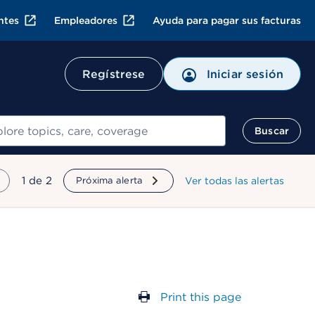
ntes
Empleadores
Ayuda para pagar sus facturas
Regístrese
Iniciar sesión
ar
Buscar
mostrando
1
de
2
Próxima alerta
Ver todas las alertas
Print this page