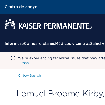
Centro de apoyo
Menú contextual
Infórmese
Compare planes
Médicos y centros
Salud y
We're experiencing technical issues that may aff
…
más
New Search
Lemuel Broome Kirby