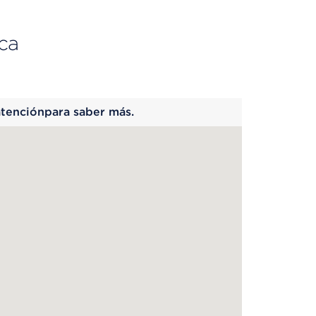
ca
 begins
atenciónpara saber más.