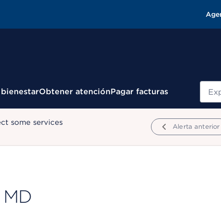
Age
Busc
 bienestar
Obtener atención
Pagar facturas
ect some services
Alerta anterior
, MD