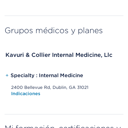
Grupos médicos y planes
Kavuri & Collier Internal Medicine, Llc
+
Specialty : Internal Medicine
2400 Bellevue Rd, Dublin, GA 31021
Opens native map application on mobile devices
Indicaciones