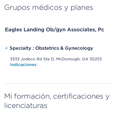
Grupos médicos y planes
Eagles Landing Ob/gyn Associates, Pc
+
Specialty : Obstetrics & Gynecology
3333 Jodeco Rd Ste D, McDonough, GA 30253
Opens native map application on mobile devices
Indicaciones
Mi formación, certificaciones y
licenciaturas