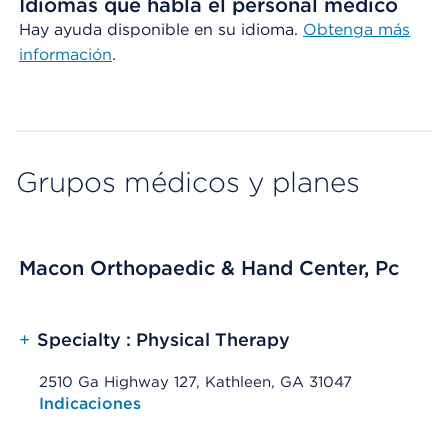
Idiomas que habla el personal médico
Hay ayuda disponible en su idioma.
Obtenga más
información
.
Grupos médicos y planes
Macon Orthopaedic & Hand Center, Pc
+
Specialty : Physical Therapy
2510 Ga Highway 127, Kathleen, GA 31047
Opens native map application on mobile devices
Indicaciones