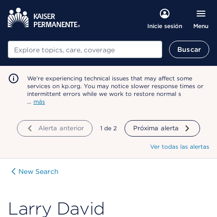
Menu
Inicie sesión
Buscar
Buscar
We're experiencing technical issues that may affect some
services on kp.org. You may notice slower response times or
intermittent errors while we work to restore normal s
…
más
Alerta anterior
mostrando
1
de
2
Próxima alerta
Ver todas las alertas
New Search
Larry David