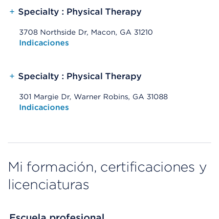
+
Specialty : Physical Therapy
3708 Northside Dr, Macon, GA 31210
Opens native map application on mobile devices
Indicaciones
+
Specialty : Physical Therapy
301 Margie Dr, Warner Robins, GA 31088
Opens native map application on mobile devices
Indicaciones
Mi formación, certificaciones y
licenciaturas
Escuela profesional