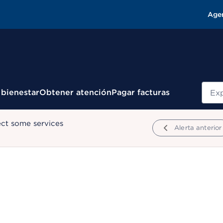
Age
Busc
 bienestar
Obtener atención
Pagar facturas
ect some services
Alerta anterior