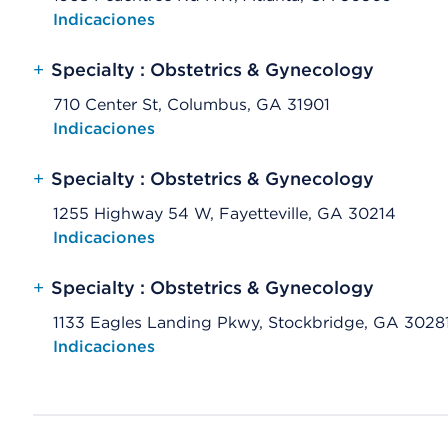
Opens native map application on mobile devices
Indicaciones
+
Specialty : Obstetrics & Gynecology
710 Center St, Columbus, GA 31901
Opens native map application on mobile devices
Indicaciones
+
Specialty : Obstetrics & Gynecology
1255 Highway 54 W, Fayetteville, GA 30214
Opens native map application on mobile devices
Indicaciones
+
Specialty : Obstetrics & Gynecology
1133 Eagles Landing Pkwy, Stockbridge, GA 3028
Opens native map application on mobile devices
Indicaciones