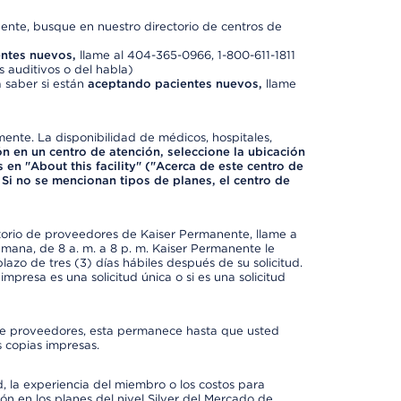
nte, busque en nuestro directorio de centros de
ntes nuevos,
llame al 404-365-0966, 1-800-611-1811
 auditivos o del habla)
 saber si están
aceptando pacientes nuevos,
llame
mente. La disponibilidad de médicos, hospitales,
ón en un centro de atención, seleccione la ubicación
 en "About this facility" ("Acerca de este centro de
 Si no se mencionan tipos de planes, el centro de
ctorio de proveedores de Kaiser Permanente, llame a
semana, de 8 a. m. a 8 p. m. Kaiser Permanente le
azo de tres (3) días hábiles después de su solicitud.
mpresa es una solicitud única o si es una solicitud
io de proveedores, esta permanece hasta que usted
 copias impresas.
 la experiencia del miembro o los costos para
ión en los planes del nivel Silver del Mercado de