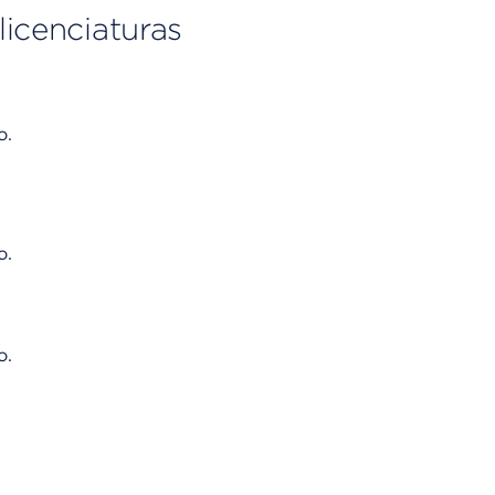
licenciaturas
o.
o.
o.