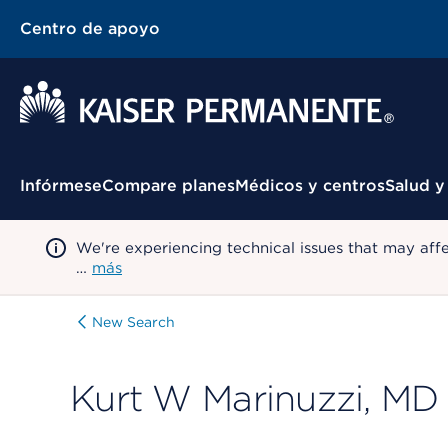
Centro de apoyo
Menú contextual
Infórmese
Compare planes
Médicos y centros
Salud y
We're experiencing technical issues that may aff
…
más
New Search
Kurt W Marinuzzi, MD