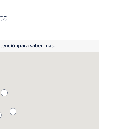
ca
 begins
atenciónpara saber más.