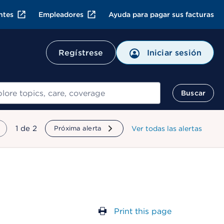
ntes
Empleadores
Ayuda para pagar sus facturas
Regístrese
Iniciar sesión
ar
Buscar
mostrando
1
de
2
Próxima alerta
Ver todas las alertas
Print this page