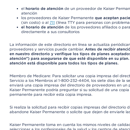
el
horario de atención
de un proveedor de Kaiser Permane
atención
los proveedores de Kaiser Permanente
que aceptan pacie
(sin costo) o al
711
(línea TTY para personas con problemas
el horario de atención
de los proveedores afiliados o para
directamente a sus consultorios
La información de este directorio en línea se actualiza periódica
proveedores y servicios puede cambiar.
Antes de recibir atenci
en nuestro directorio y verifique los tipos de planes aceptados
atención") para asegurarse de que esté disponible en su plan.
atención está disponible para todos los tipos de planes.
Miembro de Medicare: Para solicitar una copia impresa del dire
Servicio a los Miembros al 1-800-232-4404, los siete días de la 
enviará una copia impresa del directorio de proveedores en un pl
Kaiser Permanente podría preguntar si su solicitud de una copia i
permanente para recibir esta copia impresa.
Si realiza la solicitud para recibir copias impresas del director
abandone Kaiser Permanente o solicite que dejen de enviarle las
Kaiser Permanente toma en cuenta los mismos niveles de calidad,
seleccionar a los profesionales de la salud y los centros de atenc