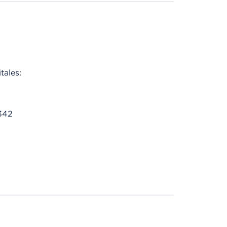
tales:
342