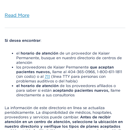
Read More
Si desea encontrar
:
el
horario de atención
de un proveedor de Kaiser
Permanente, busque en nuestro directorio de centros de
atención
los proveedores de Kaiser Permanente
que aceptan
pacientes nuevos,
llame al 404-365-0966, 1-800-611-1811
(sin costo) o al
711
(línea TTY para personas con
problemas auditivos o del habla)
el horario de atención
de los proveedores afiliados o
para saber si están
aceptando pacientes nuevos,
llame
directamente a sus consultorios
La información de este directorio en línea se actualiza
periódicamente. La disponibilidad de médicos, hospitales,
proveedores y servicios puede cambiar.
Antes de recibir
atención en un centro de atención, seleccione la ubicación en
nuestro directorio y verifique los tipos de planes aceptados