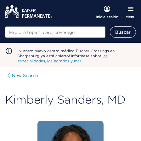
Menu
Inicie sesión
Buscar
Buscar
¡Nuestro nuevo centro médico Fischer Crossings en
Sharpsburg ya está abierto! Infórmese sobre
las
especialidades, los horarios y más
.
New Search
Kimberly Sanders, MD