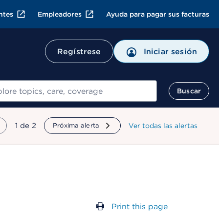
ntes
Empleadores
Ayuda para pagar sus facturas
Regístrese
Iniciar sesión
ar
Buscar
mostrando
1
de
2
Próxima alerta
Ver todas las alertas
Print this page