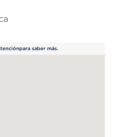
ca
 begins
atenciónpara saber más.