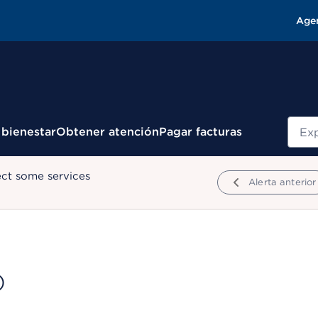
Age
Busc
 bienestar
Obtener atención
Pagar facturas
ect some services
Alerta anterior
D