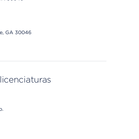
le, GA 30046
licenciaturas
o.