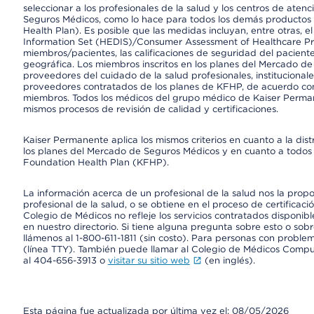
seleccionar a los profesionales de la salud y los centros de atenc
Seguros Médicos, como lo hace para todos los demás productos 
Health Plan). Es posible que las medidas incluyan, entre otras, 
Information Set (HEDIS)/Consumer Assessment of Healthcare Pr
miembros/pacientes, las calificaciones de seguridad del paciente
geográfica. Los miembros inscritos en los planes del Mercado d
proveedores del cuidado de la salud profesionales, instituciona
proveedores contratados de los planes de KFHP, de acuerdo con
miembros. Todos los médicos del grupo médico de Kaiser Perman
mismos procesos de revisión de calidad y certificaciones.
Kaiser Permanente aplica los mismos criterios en cuanto a la dist
los planes del Mercado de Seguros Médicos y en cuanto a todos 
Foundation Health Plan (KFHP).
La información acerca de un profesional de la salud nos la propor
profesional de la salud, o se obtiene en el proceso de certificaci
Colegio de Médicos no refleje los servicios contratados disponibl
en nuestro directorio. Si tiene alguna pregunta sobre esto o sobr
llámenos al 1-800-611-1811 (sin costo). Para personas con proble
(línea TTY). También puede llamar al Colegio de Médicos Comp
al 404-656-3913 o
visitar su sitio web
(en inglés).
Esta página fue actualizada por última vez el: 08/05/2026