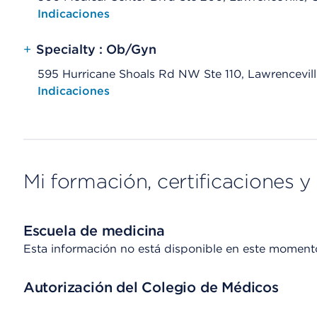
Opens native map application on mobile devices
Indicaciones
+
Specialty : Ob/Gyn
595 Hurricane Shoals Rd NW Ste 110, Lawrencevil
Opens native map application on mobile devices
Indicaciones
Mi formación, certificaciones y 
Escuela de medicina
Esta información no está disponible en este moment
Autorización del Colegio de Médicos