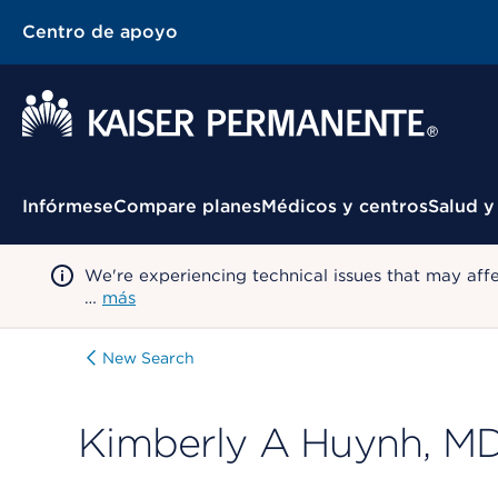
Centro de apoyo
Menú contextual
Infórmese
Compare planes
Médicos y centros
Salud y
We're experiencing technical issues that may aff
…
más
New Search
Kimberly A Huynh, M