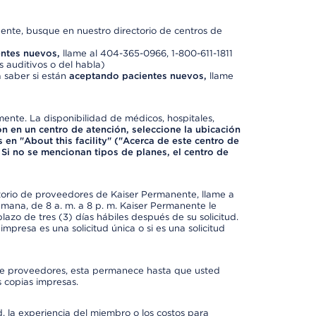
nte, busque en nuestro directorio de centros de
ntes nuevos,
llame al 404-365-0966, 1-800-611-1811
 auditivos o del habla)
 saber si están
aceptando pacientes nuevos,
llame
mente. La disponibilidad de médicos, hospitales,
ón en un centro de atención, seleccione la ubicación
 en "About this facility" ("Acerca de este centro de
 Si no se mencionan tipos de planes, el centro de
ctorio de proveedores de Kaiser Permanente, llame a
semana, de 8 a. m. a 8 p. m. Kaiser Permanente le
azo de tres (3) días hábiles después de su solicitud.
mpresa es una solicitud única o si es una solicitud
io de proveedores, esta permanece hasta que usted
 copias impresas.
 la experiencia del miembro o los costos para