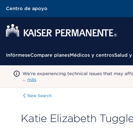
Centro de apoyo
Menú contextual
Infórmese
Compare planes
Médicos y centros
Salud y
We're experiencing technical issues that may aff
…
más
New Search
Katie Elizabeth Tuggl