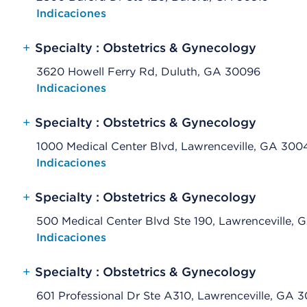
Opens native map application on mobile devices
Indicaciones
+
Specialty : Obstetrics & Gynecology
3620 Howell Ferry Rd, Duluth, GA 30096
Opens native map application on mobile devices
Indicaciones
+
Specialty : Obstetrics & Gynecology
1000 Medical Center Blvd, Lawrenceville, GA 300
Opens native map application on mobile devices
Indicaciones
+
Specialty : Obstetrics & Gynecology
500 Medical Center Blvd Ste 190, Lawrenceville,
Opens native map application on mobile devices
Indicaciones
+
Specialty : Obstetrics & Gynecology
601 Professional Dr Ste A310, Lawrenceville, GA 