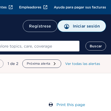
ntes
Empleadores
Ayuda para pagar sus facturas
Regístrese
Iniciar sesión
ar
Buscar
mostrando
1
de
2
Próxima alerta
Ver todas las alertas
Print this page