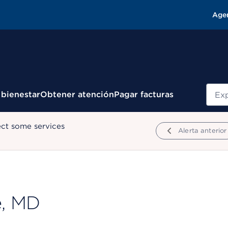
Age
Busc
 bienestar
Obtener atención
Pagar facturas
ect some services
Alerta anterior
e, MD