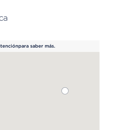
ca
 begins
atenciónpara saber más.