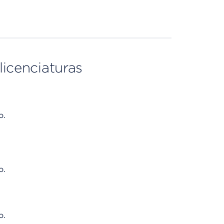
licenciaturas
o.
o.
o.