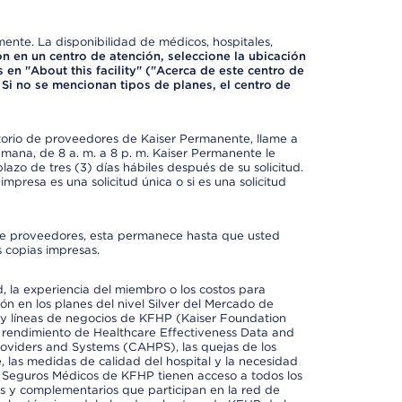
mente. La disponibilidad de médicos, hospitales,
ón en un centro de atención, seleccione la ubicación
 en "About this facility" ("Acerca de este centro de
 Si no se mencionan tipos de planes, el centro de
ctorio de proveedores de Kaiser Permanente, llame a
semana, de 8 a. m. a 8 p. m. Kaiser Permanente le
azo de tres (3) días hábiles después de su solicitud.
mpresa es una solicitud única o si es una solicitud
io de proveedores, esta permanece hasta que usted
 copias impresas.
 la experiencia del miembro o los costos para
ión en los planes del nivel Silver del Mercado de
y líneas de negocios de KFHP (Kaiser Foundation
el rendimiento de Healthcare Effectiveness Data and
oviders and Systems (CAHPS), las quejas de los
, las medidas de calidad del hospital y la necesidad
e Seguros Médicos de KFHP tienen acceso a todos los
les y complementarios que participan en la red de