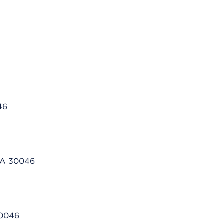
46
 GA 30046
30046