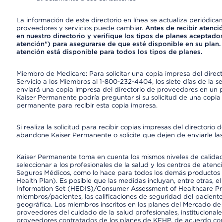
La información de este directorio en línea se actualiza periódica
proveedores y servicios puede cambiar.
Antes de recibir atenci
en nuestro directorio y verifique los tipos de planes aceptados
atención") para asegurarse de que esté disponible en su plan.
atención está disponible para todos los tipos de planes.
Miembro de Medicare: Para solicitar una copia impresa del dire
Servicio a los Miembros al 1-800-232-4404, los siete días de la 
enviará una copia impresa del directorio de proveedores en un pl
Kaiser Permanente podría preguntar si su solicitud de una copia i
permanente para recibir esta copia impresa.
Si realiza la solicitud para recibir copias impresas del director
abandone Kaiser Permanente o solicite que dejen de enviarle las
Kaiser Permanente toma en cuenta los mismos niveles de calidad,
seleccionar a los profesionales de la salud y los centros de atenc
Seguros Médicos, como lo hace para todos los demás productos 
Health Plan). Es posible que las medidas incluyan, entre otras, 
Information Set (HEDIS)/Consumer Assessment of Healthcare Pr
miembros/pacientes, las calificaciones de seguridad del paciente
geográfica. Los miembros inscritos en los planes del Mercado d
proveedores del cuidado de la salud profesionales, instituciona
proveedores contratados de los planes de KFHP, de acuerdo con