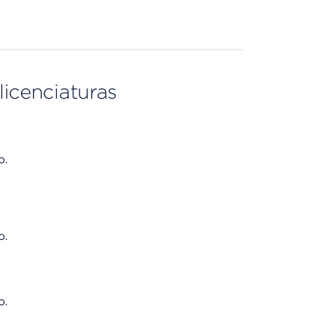
licenciaturas
o.
o.
o.