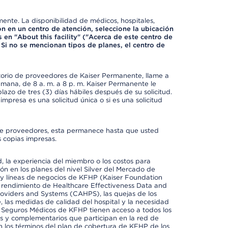
mente. La disponibilidad de médicos, hospitales,
ón en un centro de atención, seleccione la ubicación
 en "About this facility" ("Acerca de este centro de
 Si no se mencionan tipos de planes, el centro de
ctorio de proveedores de Kaiser Permanente, llame a
semana, de 8 a. m. a 8 p. m. Kaiser Permanente le
azo de tres (3) días hábiles después de su solicitud.
mpresa es una solicitud única o si es una solicitud
io de proveedores, esta permanece hasta que usted
 copias impresas.
 la experiencia del miembro o los costos para
ión en los planes del nivel Silver del Mercado de
y líneas de negocios de KFHP (Kaiser Foundation
el rendimiento de Healthcare Effectiveness Data and
oviders and Systems (CAHPS), las quejas de los
, las medidas de calidad del hospital y la necesidad
e Seguros Médicos de KFHP tienen acceso a todos los
les y complementarios que participan en la red de
 los términos del plan de cobertura de KFHP de los