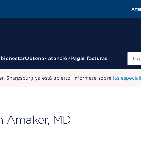
Age
Busc
 bienestar
Obtener atención
Pagar facturas
en Sharpsburg ya está abierto! Infórmese sobre
las especial
n Amaker, MD