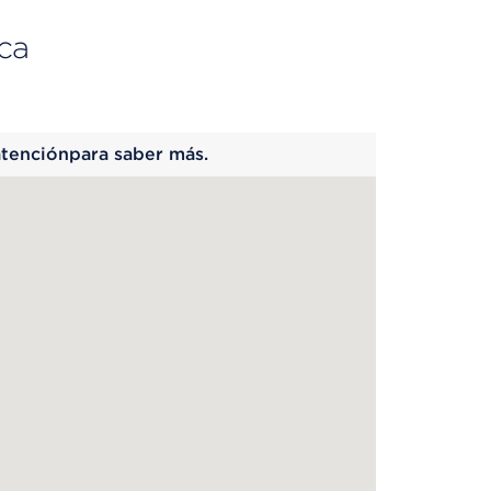
ca
 begins
atenciónpara saber más.