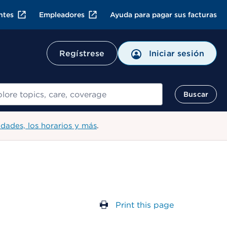
ntes
Empleadores
Ayuda para pagar sus facturas
Regístrese
Iniciar sesión
ar
Buscar
idades, los horarios y más
.
Print this page