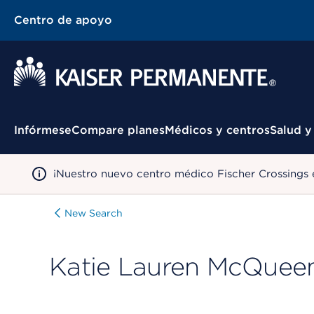
Centro de apoyo
Menú contextual
Infórmese
Compare planes
Médicos y centros
Salud y
¡Nuestro nuevo centro médico Fischer Crossings 
New Search
Katie Lauren McQuee