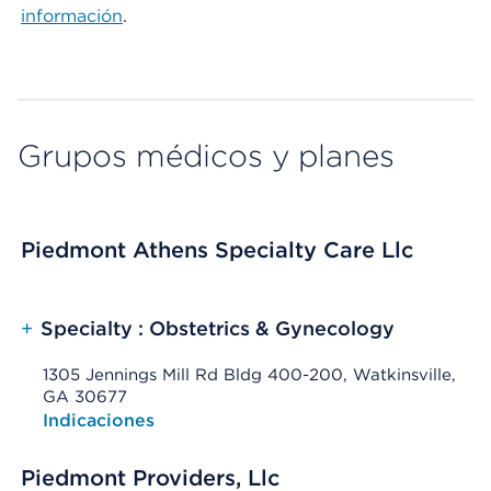
información
.
Grupos médicos y planes
Piedmont Athens Specialty Care Llc
+
Specialty : Obstetrics & Gynecology
1305 Jennings Mill Rd Bldg 400-200, Watkinsville,
GA 30677
Opens native map application on mobile devices
Indicaciones
Piedmont Providers, Llc