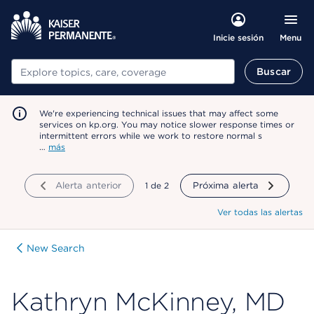
Menu
Inicie sesión
Buscar
Buscar
We're experiencing technical issues that may affect some
services on kp.org. You may notice slower response times or
intermittent errors while we work to restore normal s
…
más
Alerta anterior
mostrando
1
de
2
Próxima alerta
Ver todas las alertas
New Search
Kathryn McKinney, MD