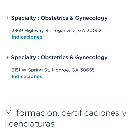
+
Specialty : Obstetrics & Gynecology
3869 Highway 81, Loganville, GA 30052
Opens native map application on mobile devices
Indicaciones
+
Specialty : Obstetrics & Gynecology
2151 W Spring St, Monroe, GA 30655
Opens native map application on mobile devices
Indicaciones
Mi formación, certificaciones y
licenciaturas