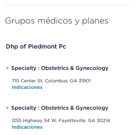
Grupos médicos y planes
Dhp of Piedmont Pc
+
Specialty : Obstetrics & Gynecology
710 Center St, Columbus, GA 31901
Opens native map application on mobile devices
Indicaciones
+
Specialty : Obstetrics & Gynecology
1255 Highway 54 W, Fayetteville, GA 30214
Opens native map application on mobile devices
Indicaciones