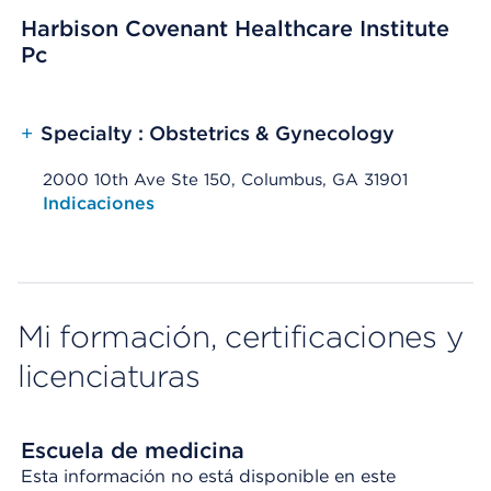
Harbison Covenant Healthcare Institute
Pc
+
Specialty : Obstetrics & Gynecology
2000 10th Ave Ste 150, Columbus, GA 31901
Opens native map application on mobile devices
Indicaciones
Mi formación, certificaciones y
licenciaturas
Escuela de medicina
Esta información no está disponible en este