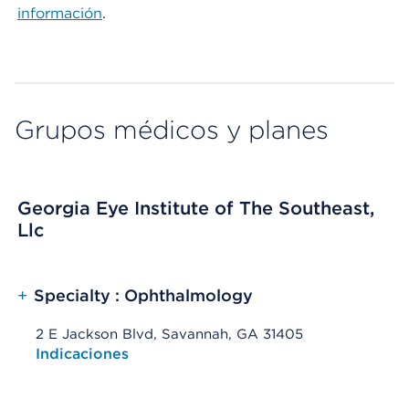
información
.
Grupos médicos y planes
Georgia Eye Institute of The Southeast,
Llc
+
Specialty : Ophthalmology
2 E Jackson Blvd, Savannah, GA 31405
Opens native map application on mobile devices
Indicaciones