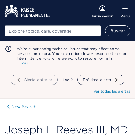
Menu
Inicie sesión
Buscar
Buscar
We're experiencing technical issues that may affect some
services on kp.org. You may notice slower response times or
intermittent errors while we work to restore normal s
…
más
Alerta anterior
mostrando
1
de
2
Próxima alerta
Ver todas las alertas
New Search
Joseph L Reeves III, MD