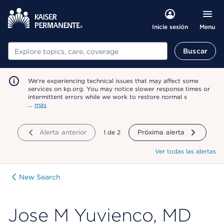
Menu
Inicie sesión
Buscar
Buscar
We're experiencing technical issues that may affect some
services on kp.org. You may notice slower response times or
intermittent errors while we work to restore normal s
…
más
Alerta anterior
mostrando
1
de
2
Próxima alerta
Ver todas las alertas
New Search
Jose M Yuvienco, MD