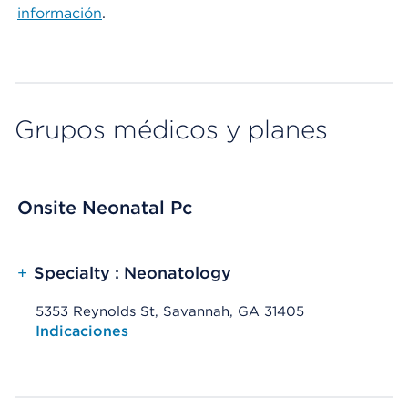
información
.
Grupos médicos y planes
Onsite Neonatal Pc
+
Specialty : Neonatology
5353 Reynolds St, Savannah, GA 31405
Opens native map application on mobile devices
Indicaciones