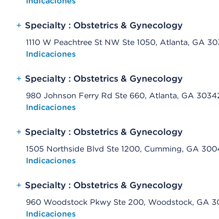
Opens native map application on mobile devices
Indicaciones
+
Specialty : Obstetrics & Gynecology
1110 W Peachtree St NW Ste 1050, Atlanta, GA 3
Opens native map application on mobile devices
Indicaciones
+
Specialty : Obstetrics & Gynecology
980 Johnson Ferry Rd Ste 660, Atlanta, GA 3034
Opens native map application on mobile devices
Indicaciones
+
Specialty : Obstetrics & Gynecology
1505 Northside Blvd Ste 1200, Cumming, GA 300
Opens native map application on mobile devices
Indicaciones
+
Specialty : Obstetrics & Gynecology
960 Woodstock Pkwy Ste 200, Woodstock, GA 3
Opens native map application on mobile devices
Indicaciones