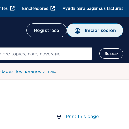
ntes
Empleadores
Ayuda para pagar sus facturas
Regístrese
Iniciar sesión
ar
Buscar
idades, los horarios y más
.
Print this page