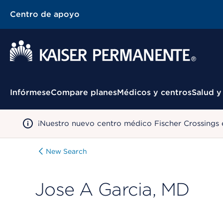
Centro de apoyo
Menú contextual
Infórmese
Compare planes
Médicos y centros
Salud y
¡Nuestro nuevo centro médico Fischer Crossings 
New Search
Jose A Garcia, MD