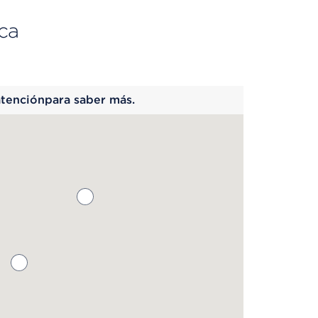
ca
 begins
atenciónpara saber más.