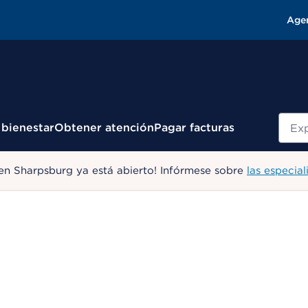
Age
Busc
 bienestar
Obtener atención
Pagar facturas
en Sharpsburg ya está abierto! Infórmese sobre
las especial