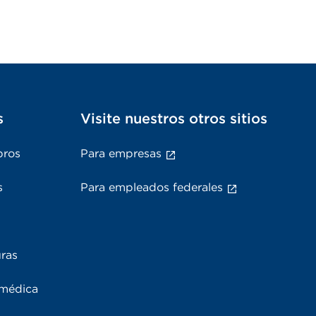
s
Visite nuestros otros sitios
bros
Para empresas
s
Para empleados federales
uras
 médica