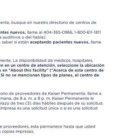
nte, busque en nuestro directorio de centros de
ntes nuevos,
llame al 404-365-0966, 1-800-611-1811
 auditivos o del habla)
 saber si están
aceptando pacientes nuevos,
llame
mente. La disponibilidad de médicos, hospitales,
ón en un centro de atención, seleccione la ubicación
 en "About this facility" ("Acerca de este centro de
 Si no se mencionan tipos de planes, el centro de
ctorio de proveedores de Kaiser Permanente, llame a
semana, de 8 a. m. a 8 p. m. Kaiser Permanente le
azo de tres (3) días hábiles después de su solicitud.
mpresa es una solicitud única o si es una solicitud
io de proveedores, esta permanece hasta que usted
 copias impresas.