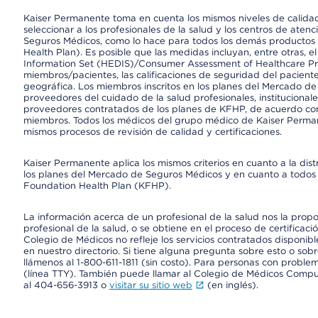
Kaiser Permanente toma en cuenta los mismos niveles de calidad,
seleccionar a los profesionales de la salud y los centros de atenc
Seguros Médicos, como lo hace para todos los demás productos 
Health Plan). Es posible que las medidas incluyan, entre otras, 
Information Set (HEDIS)/Consumer Assessment of Healthcare Pr
miembros/pacientes, las calificaciones de seguridad del paciente
geográfica. Los miembros inscritos en los planes del Mercado d
proveedores del cuidado de la salud profesionales, instituciona
proveedores contratados de los planes de KFHP, de acuerdo con
miembros. Todos los médicos del grupo médico de Kaiser Perman
mismos procesos de revisión de calidad y certificaciones.
Kaiser Permanente aplica los mismos criterios en cuanto a la dist
los planes del Mercado de Seguros Médicos y en cuanto a todos 
Foundation Health Plan (KFHP).
La información acerca de un profesional de la salud nos la propor
profesional de la salud, o se obtiene en el proceso de certificaci
Colegio de Médicos no refleje los servicios contratados disponibl
en nuestro directorio. Si tiene alguna pregunta sobre esto o sobr
llámenos al 1-800-611-1811 (sin costo). Para personas con proble
(línea TTY). También puede llamar al Colegio de Médicos Comp
al 404-656-3913 o
visitar su sitio web
(en inglés).