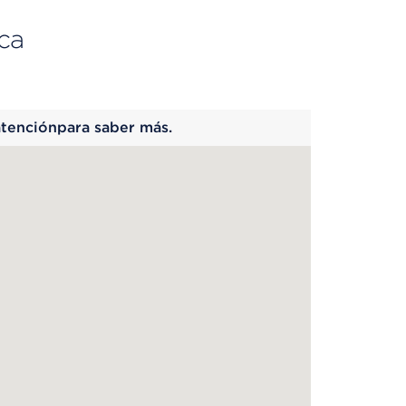
ca
 begins
atenciónpara saber más.