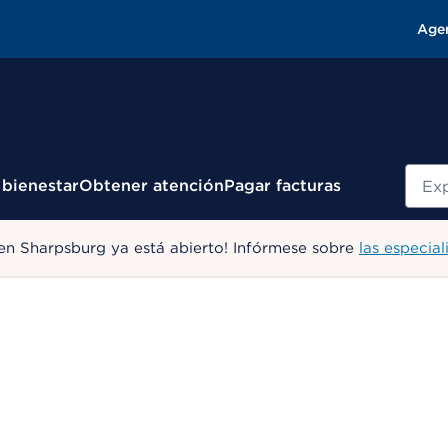
Age
Busc
 bienestar
Obtener atención
Pagar facturas
en Sharpsburg ya está abierto! Infórmese sobre
las especial