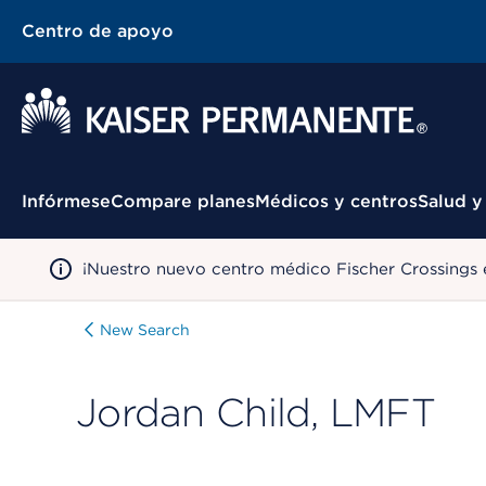
Centro de apoyo
Menú contextual
Infórmese
Compare planes
Médicos y centros
Salud y
¡Nuestro nuevo centro médico Fischer Crossings 
New Search
Jordan Child, LMFT