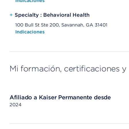
Opens native map application on mobile devices
Indicaciones
+
Specialty : Behavioral Health
100 Bull St Ste 200, Savannah, GA 31401
Opens native map application on mobile devices
Indicaciones
Mi formación, certificaciones y 
Afiliado a Kaiser Permanente desde
2024