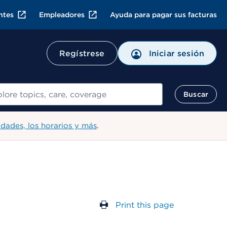
ntes
Empleadores
Ayuda para pagar sus facturas
Regístrese
Iniciar sesión
ar
Buscar
idades, los horarios y más
.
Print this page