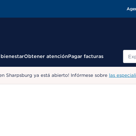
Age
Busc
 bienestar
Obtener atención
Pagar facturas
en Sharpsburg ya está abierto! Infórmese sobre
las especial