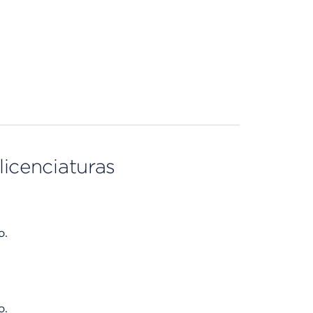
licenciaturas
o.
o.