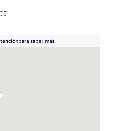
ca
 begins
atenciónpara saber más.