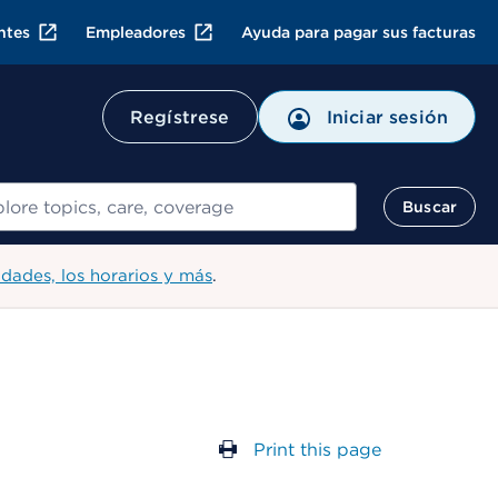
ntes
Empleadores
Ayuda para pagar sus facturas
Regístrese
Iniciar sesión
ar
Buscar
idades, los horarios y más
.
Print this page