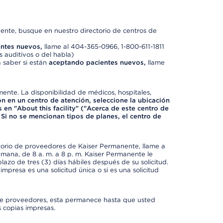
nte, busque en nuestro directorio de centros de
ntes nuevos,
llame al 404-365-0966, 1-800-611-1811
 auditivos o del habla)
 saber si están
aceptando pacientes nuevos,
llame
mente. La disponibilidad de médicos, hospitales,
ón en un centro de atención, seleccione la ubicación
 en "About this facility" ("Acerca de este centro de
 Si no se mencionan tipos de planes, el centro de
ctorio de proveedores de Kaiser Permanente, llame a
semana, de 8 a. m. a 8 p. m. Kaiser Permanente le
azo de tres (3) días hábiles después de su solicitud.
mpresa es una solicitud única o si es una solicitud
io de proveedores, esta permanece hasta que usted
 copias impresas.