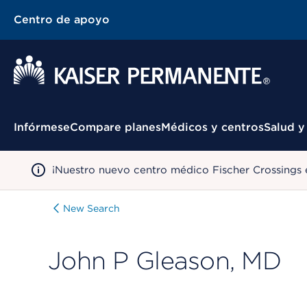
Centro de apoyo
Menú contextual
Infórmese
Compare planes
Médicos y centros
Salud y
¡Nuestro nuevo centro médico Fischer Crossings 
New Search
John P Gleason, MD