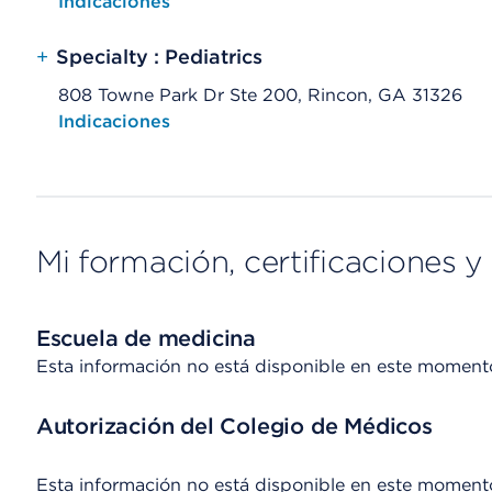
Opens native map application on mobile devices
Indicaciones
+
Specialty : Pediatrics
808 Towne Park Dr Ste 200, Rincon, GA 31326
Opens native map application on mobile devices
Indicaciones
Mi formación, certificaciones y 
Escuela de medicina
Esta información no está disponible en este moment
Autorización del Colegio de Médicos
Esta información no está disponible en este moment