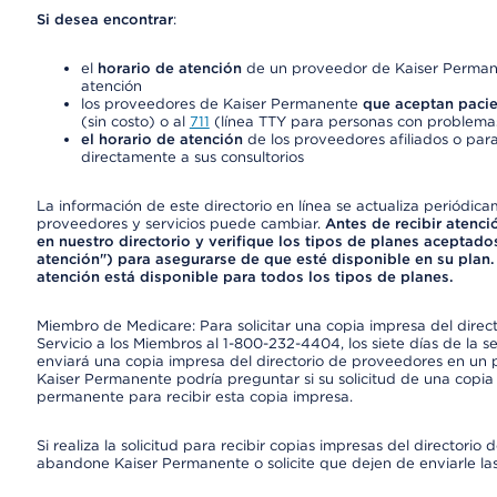
Si desea encontrar
:
el
horario de atención
de un proveedor de Kaiser Permane
atención
los proveedores de Kaiser Permanente
que aceptan pacie
(sin costo) o al
711
(línea TTY para personas con problemas
el horario de atención
de los proveedores afiliados o para
directamente a sus consultorios
La información de este directorio en línea se actualiza periódica
proveedores y servicios puede cambiar.
Antes de recibir atenci
en nuestro directorio y verifique los tipos de planes aceptados
atención") para asegurarse de que esté disponible en su plan.
atención está disponible para todos los tipos de planes.
Miembro de Medicare: Para solicitar una copia impresa del dire
Servicio a los Miembros al 1-800-232-4404, los siete días de la 
enviará una copia impresa del directorio de proveedores en un pl
Kaiser Permanente podría preguntar si su solicitud de una copia i
permanente para recibir esta copia impresa.
Si realiza la solicitud para recibir copias impresas del director
abandone Kaiser Permanente o solicite que dejen de enviarle las