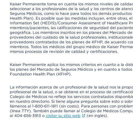
Kaiser Permanente toma en cuenta los mismos niveles de calidad,
seleccionar a los profesionales de la salud y los centros de atenc
Seguros Médicos, como lo hace para todos los demás productos 
Health Plan). Es posible que las medidas incluyan, entre otras, 
Information Set (HEDIS)/Consumer Assessment of Healthcare Pr
miembros/pacientes, las calificaciones de seguridad del paciente
geográfica. Los miembros inscritos en los planes del Mercado d
proveedores del cuidado de la salud profesionales, instituciona
proveedores contratados de los planes de KFHP, de acuerdo con
miembros. Todos los médicos del grupo médico de Kaiser Perman
mismos procesos de revisión de calidad y certificaciones.
Kaiser Permanente aplica los mismos criterios en cuanto a la dist
los planes del Mercado de Seguros Médicos y en cuanto a todos 
Foundation Health Plan (KFHP).
La información acerca de un profesional de la salud nos la propor
profesional de la salud, o se obtiene en el proceso de certificaci
Colegio de Médicos no refleje los servicios contratados disponibl
en nuestro directorio. Si tiene alguna pregunta sobre esto o sobr
llámenos al 1-800-611-1811 (sin costo). Para personas con proble
(línea TTY). También puede llamar al Colegio de Médicos Comp
al 404-656-3913 o
visitar su sitio web
(en inglés).