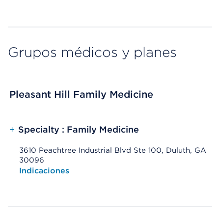
Grupos médicos y planes
Pleasant Hill Family Medicine
+
Specialty : Family Medicine
3610 Peachtree Industrial Blvd Ste 100, Duluth, GA
30096
Opens native map application on mobile devices
Indicaciones