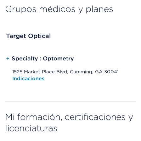
Grupos médicos y planes
Target Optical
+
Specialty : Optometry
1525 Market Place Blvd, Cumming, GA 30041
Opens native map application on mobile devices
Indicaciones
Mi formación, certificaciones y
licenciaturas