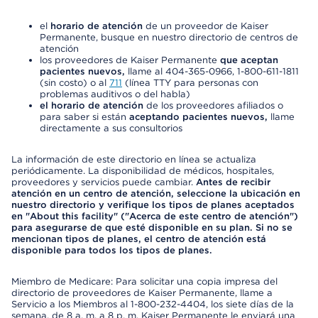
el
horario de atención
de un proveedor de Kaiser
Permanente, busque en nuestro directorio de centros de
atención
los proveedores de Kaiser Permanente
que aceptan
pacientes nuevos,
llame al 404-365-0966, 1-800-611-1811
(sin costo) o al
711
(línea TTY para personas con
problemas auditivos o del habla)
el horario de atención
de los proveedores afiliados o
para saber si están
aceptando pacientes nuevos,
llame
directamente a sus consultorios
La información de este directorio en línea se actualiza
periódicamente. La disponibilidad de médicos, hospitales,
proveedores y servicios puede cambiar.
Antes de recibir
atención en un centro de atención, seleccione la ubicación en
nuestro directorio y verifique los tipos de planes aceptados
en "About this facility" ("Acerca de este centro de atención")
para asegurarse de que esté disponible en su plan. Si no se
mencionan tipos de planes, el centro de atención está
disponible para todos los tipos de planes.
Miembro de Medicare: Para solicitar una copia impresa del
directorio de proveedores de Kaiser Permanente, llame a
Servicio a los Miembros al 1-800-232-4404, los siete días de la
semana, de 8 a. m. a 8 p. m. Kaiser Permanente le enviará una