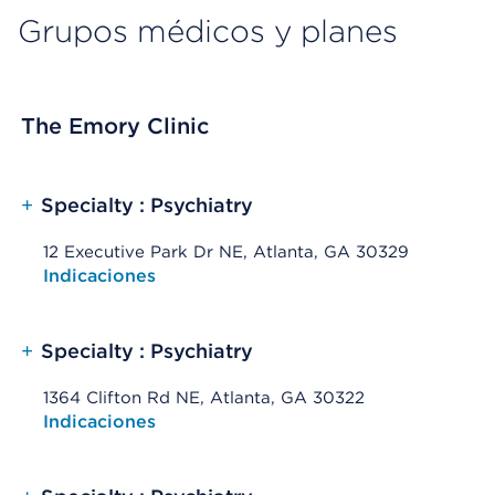
Grupos médicos y planes
The Emory Clinic
+
Specialty : Psychiatry
12 Executive Park Dr NE, Atlanta, GA 30329
Opens native map application on mobile devices
Indicaciones
+
Specialty : Psychiatry
1364 Clifton Rd NE, Atlanta, GA 30322
Opens native map application on mobile devices
Indicaciones