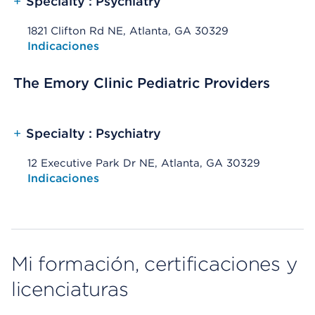
+
Specialty : Psychiatry
1821 Clifton Rd NE, Atlanta, GA 30329
Opens native map application on mobile devices
Indicaciones
The Emory Clinic Pediatric Providers
+
Specialty : Psychiatry
12 Executive Park Dr NE, Atlanta, GA 30329
Opens native map application on mobile devices
Indicaciones
Mi formación, certificaciones y
licenciaturas