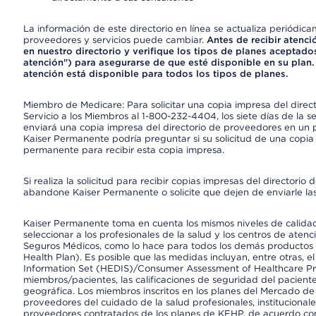
La información de este directorio en línea se actualiza periódica
proveedores y servicios puede cambiar.
Antes de recibir atenci
en nuestro directorio y verifique los tipos de planes aceptados
atención") para asegurarse de que esté disponible en su plan.
atención está disponible para todos los tipos de planes.
Miembro de Medicare: Para solicitar una copia impresa del dire
Servicio a los Miembros al 1-800-232-4404, los siete días de la 
enviará una copia impresa del directorio de proveedores en un pl
Kaiser Permanente podría preguntar si su solicitud de una copia i
permanente para recibir esta copia impresa.
Si realiza la solicitud para recibir copias impresas del director
abandone Kaiser Permanente o solicite que dejen de enviarle las
Kaiser Permanente toma en cuenta los mismos niveles de calidad,
seleccionar a los profesionales de la salud y los centros de atenc
Seguros Médicos, como lo hace para todos los demás productos 
Health Plan). Es posible que las medidas incluyan, entre otras, 
Information Set (HEDIS)/Consumer Assessment of Healthcare Pr
miembros/pacientes, las calificaciones de seguridad del paciente
geográfica. Los miembros inscritos en los planes del Mercado d
proveedores del cuidado de la salud profesionales, instituciona
proveedores contratados de los planes de KFHP, de acuerdo con