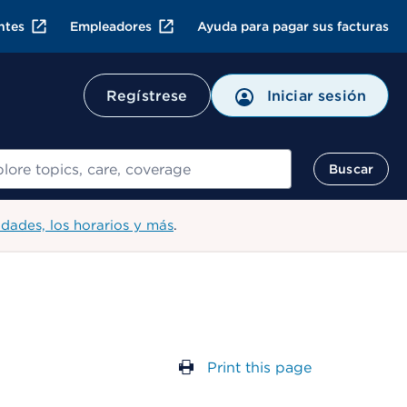
ntes
Empleadores
Ayuda para pagar sus facturas
Regístrese
Iniciar sesión
ar
Buscar
idades, los horarios y más
.
Print this page