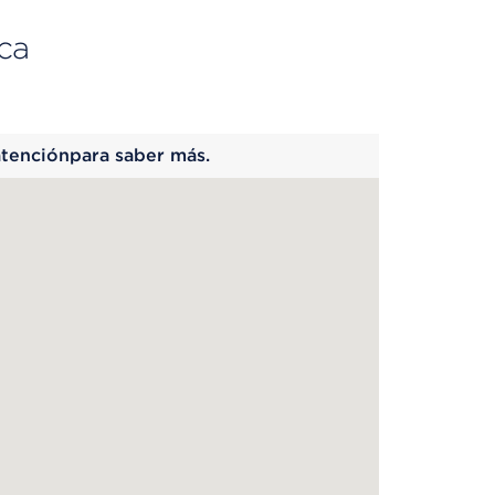
ca
 begins
atenciónpara saber más.