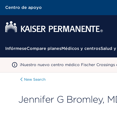
Centro de apoyo
Menú contextual
Infórmese
Compare planes
Médicos y centros
Salud y
¡Nuestro nuevo centro médico Fischer Crossings 
New Search
Jennifer G Bromley, 