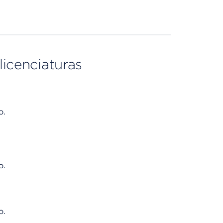
licenciaturas
o.
o.
o.