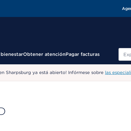
Age
Busc
 bienestar
Obtener atención
Pagar facturas
en Sharpsburg ya está abierto! Infórmese sobre
las especial
MD