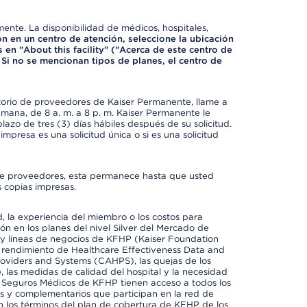
mente. La disponibilidad de médicos, hospitales,
ón en un centro de atención, seleccione la ubicación
 en "About this facility" ("Acerca de este centro de
 Si no se mencionan tipos de planes, el centro de
ctorio de proveedores de Kaiser Permanente, llame a
semana, de 8 a. m. a 8 p. m. Kaiser Permanente le
azo de tres (3) días hábiles después de su solicitud.
mpresa es una solicitud única o si es una solicitud
io de proveedores, esta permanece hasta que usted
 copias impresas.
 la experiencia del miembro o los costos para
ión en los planes del nivel Silver del Mercado de
y líneas de negocios de KFHP (Kaiser Foundation
el rendimiento de Healthcare Effectiveness Data and
oviders and Systems (CAHPS), las quejas de los
, las medidas de calidad del hospital y la necesidad
e Seguros Médicos de KFHP tienen acceso a todos los
les y complementarios que participan en la red de
 los términos del plan de cobertura de KFHP de los