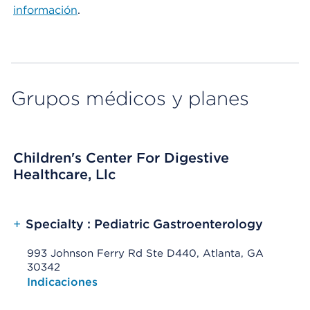
información
.
Grupos médicos y planes
Children's Center For Digestive
Healthcare, Llc
+
Specialty : Pediatric Gastroenterology
993 Johnson Ferry Rd Ste D440, Atlanta, GA
30342
Opens native map application on mobile devices
Indicaciones