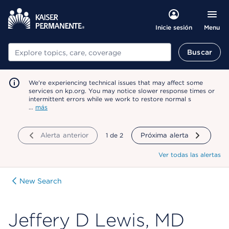
Menu
Inicie sesión
Buscar
Buscar
We're experiencing technical issues that may affect some
services on kp.org. You may notice slower response times or
intermittent errors while we work to restore normal s
…
más
Alerta anterior
mostrando
1
de
2
Próxima alerta
Ver todas las alertas
New Search
Jeffery D Lewis, MD