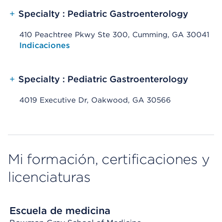
+
Specialty : Pediatric Gastroenterology
410 Peachtree Pkwy Ste 300, Cumming, GA 30041
Opens native map application on mobile devices
Indicaciones
+
Specialty : Pediatric Gastroenterology
4019 Executive Dr, Oakwood, GA 30566
Mi formación, certificaciones y
licenciaturas
Escuela de medicina