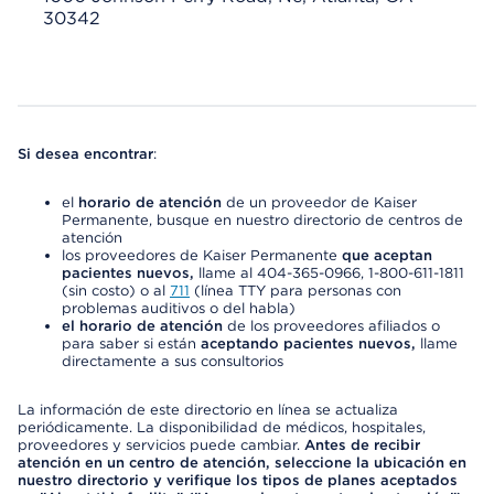
30342
Si desea encontrar
:
el
horario de atención
de un proveedor de Kaiser
Permanente, busque en nuestro directorio de centros de
atención
los proveedores de Kaiser Permanente
que aceptan
pacientes nuevos,
llame al 404-365-0966, 1-800-611-1811
(sin costo) o al
711
(línea TTY para personas con
problemas auditivos o del habla)
el horario de atención
de los proveedores afiliados o
para saber si están
aceptando pacientes nuevos,
llame
directamente a sus consultorios
La información de este directorio en línea se actualiza
periódicamente. La disponibilidad de médicos, hospitales,
proveedores y servicios puede cambiar.
Antes de recibir
atención en un centro de atención, seleccione la ubicación en
nuestro directorio y verifique los tipos de planes aceptados