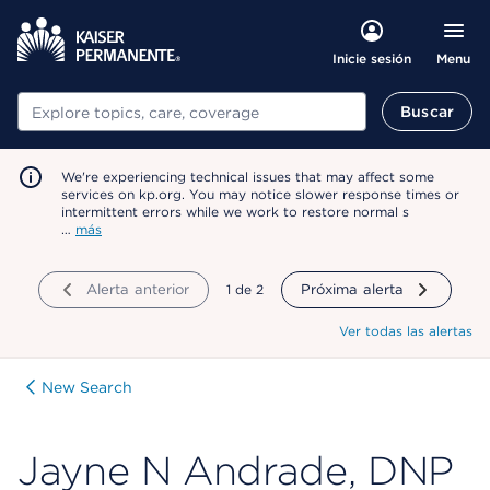
Menu
Inicie sesión
Buscar
Buscar
We're experiencing technical issues that may affect some
services on kp.org. You may notice slower response times or
intermittent errors while we work to restore normal s
…
más
Alerta anterior
mostrando
1
de
2
Próxima alerta
Ver todas las alertas
New Search
Jayne N Andrade, DNP