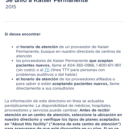
Se unió a Kaiser Permanente
2015
Si desea encontrar
:
el
horario de atención
de un proveedor de Kaiser
Permanente, busque en nuestro directorio de centros de
atención
los proveedores de Kaiser Permanente
que aceptan
pacientes nuevos,
llame al 404-365-0966, 1-800-611-1811
(sin costo) o al
711
(línea TTY para personas con
problemas auditivos o del habla)
el horario de atención
de los proveedores afiliados o
para saber si están
aceptando pacientes nuevos,
llame
directamente a sus consultorios
La información de este directorio en línea se actualiza
periódicamente. La disponibilidad de médicos, hospitales,
proveedores y servicios puede cambiar.
Antes de recibir
atención en un centro de atención, seleccione la ubicación en
nuestro directorio y verifique los tipos de planes aceptados
en "About this facility" ("Acerca de este centro de atención")
para asegurarse de que esté disponible en su plan. Si no se