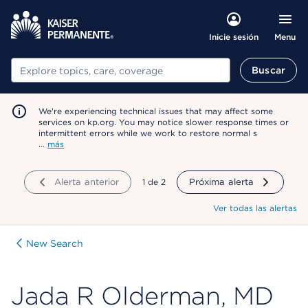
Menu
Inicie sesión
Buscar
Buscar
We're experiencing technical issues that may affect some
services on kp.org. You may notice slower response times or
intermittent errors while we work to restore normal s
…
más
Alerta anterior
mostrando
1
de
2
Próxima alerta
Ver todas las alertas
New Search
Jada R Olderman, MD