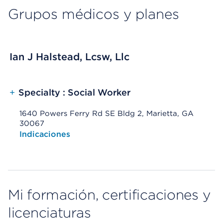
Grupos médicos y planes
Ian J Halstead, Lcsw, Llc
+
Specialty : Social Worker
1640 Powers Ferry Rd SE Bldg 2, Marietta, GA
30067
Opens native map application on mobile devices
Indicaciones
Mi formación, certificaciones y
licenciaturas