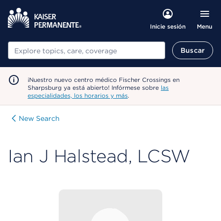
Menu
Inicie sesión
Buscar
Buscar
¡Nuestro nuevo centro médico Fischer Crossings en
Sharpsburg ya está abierto! Infórmese sobre
las
especialidades, los horarios y más
.
New Search
Ian J Halstead, LCSW