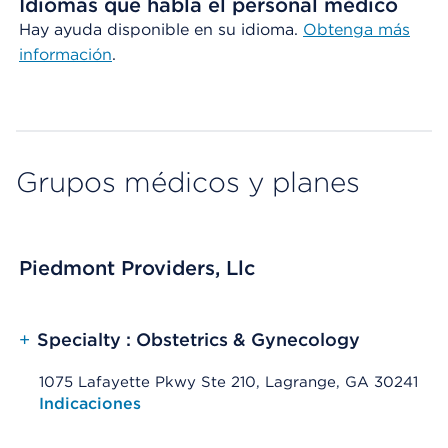
Idiomas que habla el personal médico
Hay ayuda disponible en su idioma.
Obtenga más
información
.
Grupos médicos y planes
Piedmont Providers, Llc
+
Specialty : Obstetrics & Gynecology
1075 Lafayette Pkwy Ste 210, Lagrange, GA 30241
Opens native map application on mobile devices
Indicaciones