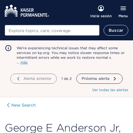
Menu
Inicie sesión
Buscar
Buscar
We're experiencing technical issues that may affect some
services on kp.org. You may notice slower response times or
intermittent errors while we work to restore normal s
…
más
Alerta anterior
mostrando
1
de
2
Próxima alerta
Ver todas las alertas
New Search
George E Anderson Jr,