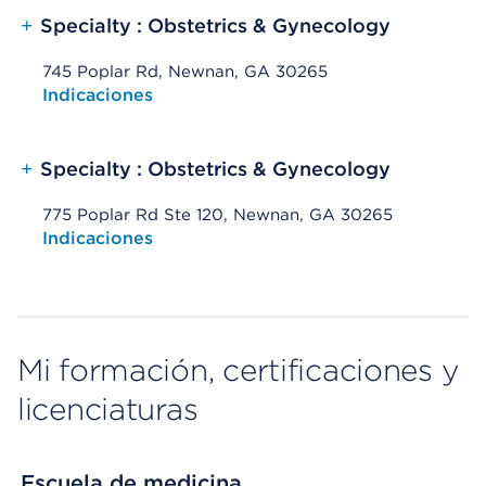
+
Specialty : Obstetrics & Gynecology
745 Poplar Rd, Newnan, GA 30265
Opens native map application on mobile devices
Indicaciones
+
Specialty : Obstetrics & Gynecology
775 Poplar Rd Ste 120, Newnan, GA 30265
Opens native map application on mobile devices
Indicaciones
Mi formación, certificaciones y
licenciaturas
Escuela de medicina